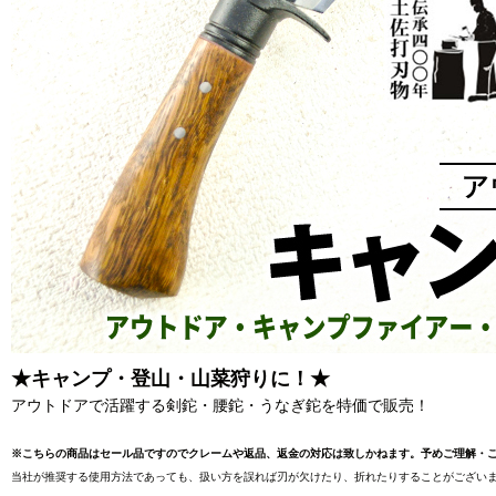
★キャンプ・登山・山菜狩りに！★
アウトドアで活躍する剣鉈・腰鉈・うなぎ鉈を特価で販売！
※こちらの商品はセール品ですのでクレームや返品、返金の対応は致しかねます。予めご理解・
当社が推奨する使用方法であっても、扱い方を誤れば刃が欠けたり、折れたりすることがございま