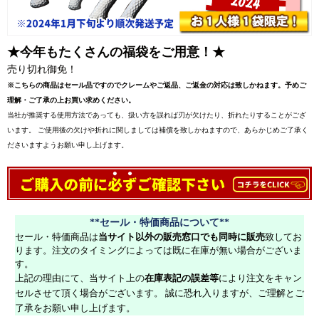
★今年もたくさんの福袋をご用意！★
売り切れ御免！
※こちらの商品はセール品ですのでクレームやご返品、ご返金の対応は致しかねます。予めご
理解・ご了承の上お買い求めください。
当社が推奨する使用方法であっても、扱い方を誤れば刃が欠けたり、折れたりすることがござ
います。 ご使用後の欠けや折れに関しましては補償を致しかねますので、あらかじめご了承く
ださいますようお願い申し上げます。
**セール・特価商品について**
セール・特価商品は
当サイト以外の販売窓口でも同時に販売
致してお
ります。注文のタイミングによっては既に在庫が無い場合がございま
す。
上記の理由にて、当サイト上の
在庫表記の誤差等
により注文をキャン
セルさせて頂く場合がございます。 誠に恐れ入りますが、ご理解とご
了承をお願い申し上げます。