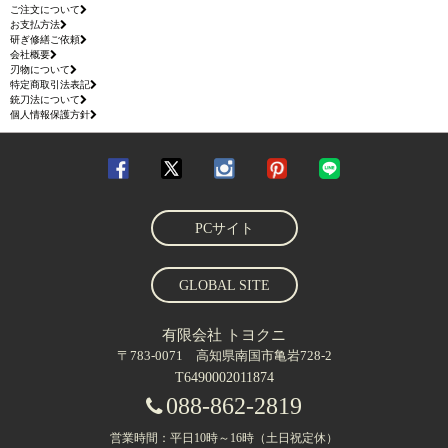
ご注文について
お支払方法
研ぎ修繕ご依頼
会社概要
刃物について
特定商取引法表記
銃刀法について
個人情報保護方針
PCサイト
GLOBAL SITE
有限会社 トヨクニ
〒783-0071 高知県南国市亀岩728-2
T6490002011874
088-862-2819
営業時間：平日10時～16時（土日祝定休）