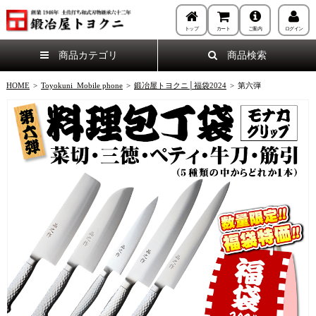
トップ
カート
ご案内
ログイン
商品カテゴリ
商品検索
HOME
>
Toyokuni_Mobile phone
>
鍛冶屋トヨクニ│福袋2024
>
第六弾