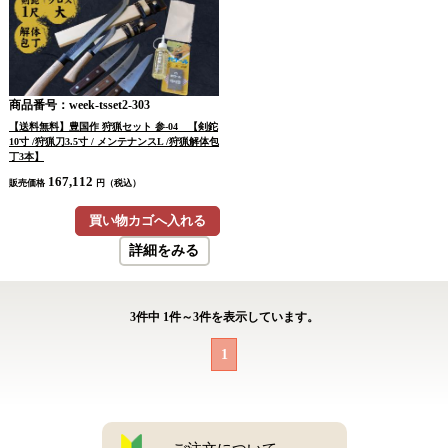
商品番号：week-tsset2-303
【送料無料】豊国作 狩猟セット 参-04 【剣鉈
10寸 /狩猟刀3.5寸 / メンテナンスL /狩猟解体包
丁3本】
167,112
販売価格
円（税込）
買い物カゴへ入れる
詳細をみる
3
件中
1
件～
3
件を表示しています。
1