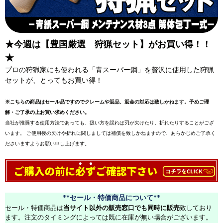
★今週は【豊国厳選 狩猟セット】がお買い得！！
★
プロの狩猟家にも使われる「青スーパー鋼」を贅沢に使用した狩猟
セットが、とってもお買い得！
※こちらの商品はセール品ですのでクレームや返品、返金の対応は致しかねます。予めご理
解・ご了承の上お買い求めください。
当社が推奨する使用方法であっても、扱い方を誤れば刃が欠けたり、折れたりすることがござ
います。 ご使用後の欠けや折れに関しましては補償を致しかねますので、あらかじめご了承く
ださいますようお願い申し上げます。
**セール・特価商品について**
セール・特価商品は
当サイト以外の販売窓口でも同時に販売
致しており
ます。注文のタイミングによっては既に在庫が無い場合がございます。