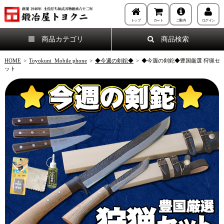
トップ
カート
ご案内
ログイン
商品カテゴリ
商品検索
HOME
>
Toyokuni_Mobile phone
>
◆今週の剣鉈◆
>
◆今週の剣鉈◆豊国厳選 狩猟セ
ット