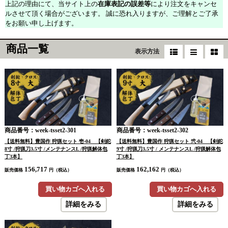
上記の理由にて、当サイト上の
在庫表記の誤差等
により注文をキャンセ
ルさせて頂く場合がございます。 誠に恐れ入りますが、ご理解とご了承
をお願い申し上げます。
商品一覧
表示方法
商品番号：week-tsset2-301
商品番号：week-tsset2-302
【送料無料】豊国作 狩猟セット 壱-04 【剣鉈
【送料無料】豊国作 狩猟セット 弐-04 【剣鉈
8寸 /狩猟刀3.5寸 /メンテナンスL /狩猟解体包
9寸 /狩猟刀3.5寸 / メンテナンスL /狩猟解体包
丁3本】
丁3本】
156,717
162,162
販売価格
円（税込）
販売価格
円（税込）
買い物カゴへ入れる
買い物カゴへ入れる
詳細をみる
詳細をみる