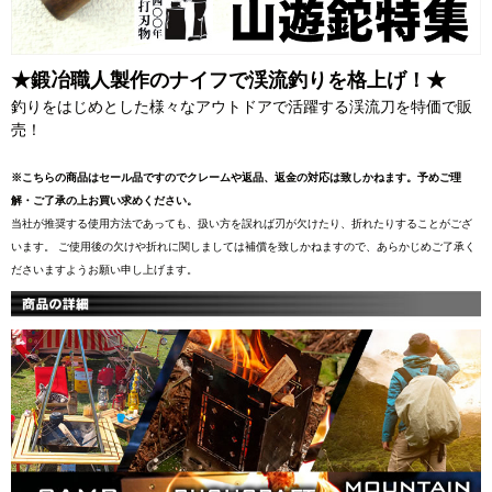
★鍛冶職人製作のナイフで渓流釣りを格上げ！★
釣りをはじめとした様々なアウトドアで活躍する渓流刀を特価で販
売！
※こちらの商品はセール品ですのでクレームや返品、返金の対応は致しかねます。予めご理
解・ご了承の上お買い求めください。
当社が推奨する使用方法であっても、扱い方を誤れば刃が欠けたり、折れたりすることがござ
います。 ご使用後の欠けや折れに関しましては補償を致しかねますので、あらかじめご了承く
ださいますようお願い申し上げます。