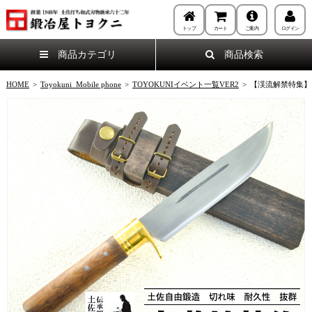
トップ
カート
ご案内
ログイン
商品カテゴリ
商品検索
HOME
>
Toyokuni_Mobile phone
>
TOYOKUNIイベント一覧VER2
>
【渓流解禁特集】