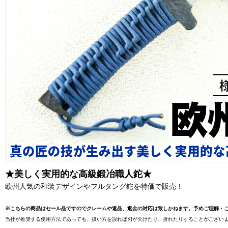
★美しく実用的な高級鍛冶職人鉈★
欧州人気の和装デザインやフルタング鉈を特価で販売！
※こちらの商品はセール品ですのでクレームや返品、返金の対応は致しかねます。予めご理解・
当社が推奨する使用方法であっても、扱い方を誤れば刃が欠けたり、折れたりすることがございま