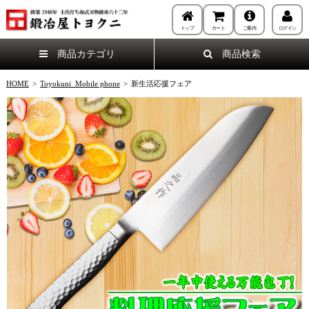
トップ
カート
ご案内
ログイン
商品カテゴリ
商品検索
HOME
>
Toyokuni_Mobile phone
>
新生活応援フェア