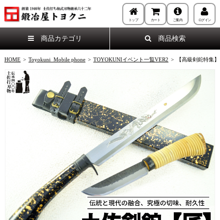
トップ
カート
ご案内
ログイン
商品カテゴリ
商品検索
HOME
>
Toyokuni_Mobile phone
>
TOYOKUNIイベント一覧VER2
>
【高級剣鉈特集】