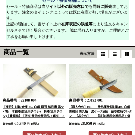
**セール・特価商品について**
セール・特価商品は
当サイト以外の販売窓口でも同時に販売
致してお
ります。注文のタイミングによっては既に在庫が無い場合がございま
す。
上記の理由にて、当サイト上の
在庫表記の誤差等
により注文をキャン
セルさせて頂く場合がございます。 誠に恐れ入りますが、ご理解とご
了承をお願い申し上げます。
商品一覧
表示方法
商品番号：22108-004
商品番号：23192-001
【漆拵】剣鉈/金漆 255 白鋼 両刃 槌目磨 黒ツ
【職人合作】001 天然籐巻副剣鉈105 白鋼
バ輪 木鞘漆塗(金白チラシ) 柄漆(金白チラ
黒槌目 黒丸輪 皮ケース(茶) 藤巻樫柄ウレタ
シ)【豊國作】【訳有/展示会展示品：傷有 ノ
ン 【晶之作】 【訳有/展示会展示品：傷
ークレームノーリターン：承諾の上注文】
有 ノークレームノーリターン：承諾の上注
65,340
28,050
販売価格
円（税込）
販売価格
円（税込）
文】