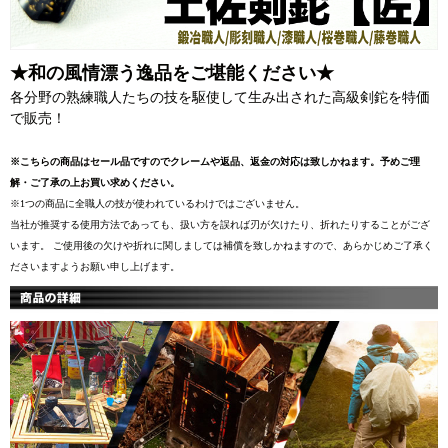
★和の風情漂う逸品をご堪能ください★
各分野の熟練職人たちの技を駆使して生み出された高級剣鉈を特価
で販売！
※こちらの商品はセール品ですのでクレームや返品、返金の対応は致しかねます。予めご理
解・ご了承の上お買い求めください。
※1つの商品に全職人の技が使われているわけではございません。
当社が推奨する使用方法であっても、扱い方を誤れば刃が欠けたり、折れたりすることがござ
います。 ご使用後の欠けや折れに関しましては補償を致しかねますので、あらかじめご了承く
ださいますようお願い申し上げます。