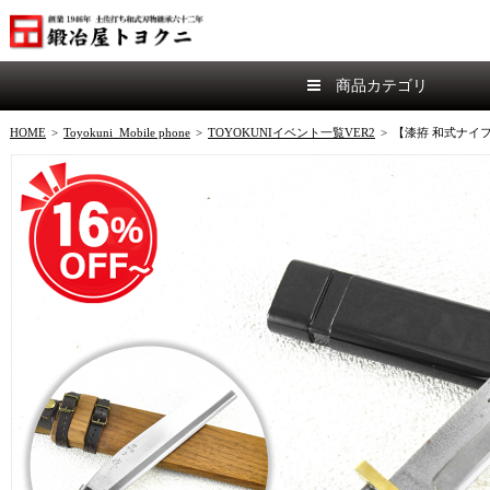
商品カテゴリ
HOME
>
Toyokuni_Mobile phone
>
TOYOKUNIイベント一覧VER2
>
【漆拵 和式ナイ