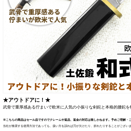
★アウトドアに！★
武骨で重厚感ある佇まいで欧米に人気の小振りな剣鉈と本格的腰鉈を
※こちらの商品はセール品ですのでクレームや返品、返金の対応は致しかねます。予めご理解・
当社が推奨する使用方法であっても、扱い方を誤れば刃が欠けたり、折れたりすることがございま