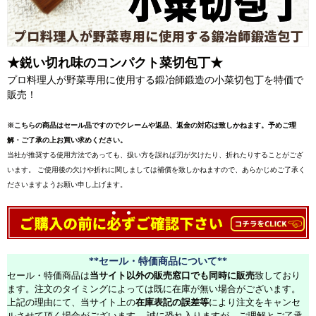
★鋭い切れ味のコンパクト菜切包丁★
プロ料理人が野菜専用に使用する鍛冶師鍛造の小菜切包丁を特価で
販売！
※こちらの商品はセール品ですのでクレームや返品、返金の対応は致しかねます。予めご理
解・ご了承の上お買い求めください。
当社が推奨する使用方法であっても、扱い方を誤れば刃が欠けたり、折れたりすることがござ
います。 ご使用後の欠けや折れに関しましては補償を致しかねますので、あらかじめご了承く
ださいますようお願い申し上げます。
**セール・特価商品について**
セール・特価商品は
当サイト以外の販売窓口でも同時に販売
致しており
ます。注文のタイミングによっては既に在庫が無い場合がございます。
上記の理由にて、当サイト上の
在庫表記の誤差等
により注文をキャンセ
ルさせて頂く場合がございます。 誠に恐れ入りますが、ご理解とご了承