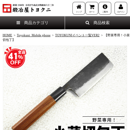
トップ
カート
ご案内
ログイン
商品カテゴリ
商品検索
HOME
>
Toyokuni_Mobile phone
>
TOYOKUNIイベント一覧VER2
>
【野菜専用！小菜
切包丁】