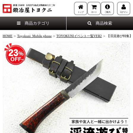
トップ
カート
ご案内
ログイン
商品カテゴリ
商品検索
HOME
>
Toyokuni_Mobile phone
>
TOYOKUNIイベント一覧VER2
>
【渓流遊び特集】