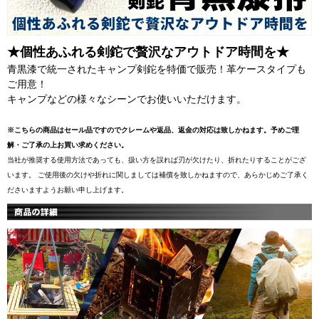
★個性あふれる剣鉈で贅沢なアウトドア時間を★
青黒漆で統一されたキャンプ剣鉈を特価で販売！革ケースタイプも
ご用意！
キャンプなどの様々なシーンでお使いいただけます。
※こちらの商品はセール品ですのでクレームや返品、返金の対応は致しかねます。予めご理
解・ご了承の上お買い求めください。
当社が推奨する使用方法であっても、扱い方を誤れば刃が欠けたり、折れたりすることがござ
います。 ご使用後の欠けや折れに関しましては補償を致しかねますので、あらかじめご了承く
ださいますようお願い申し上げます。