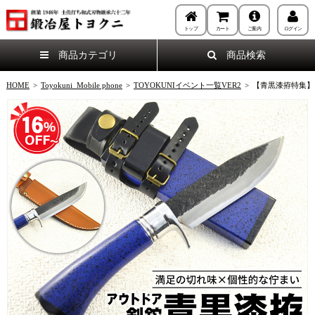
トップ
カート
ご案内
ログイン
商品カテゴリ
商品検索
HOME
>
Toyokuni_Mobile phone
>
TOYOKUNIイベント一覧VER2
>
【青黒漆拵特集】