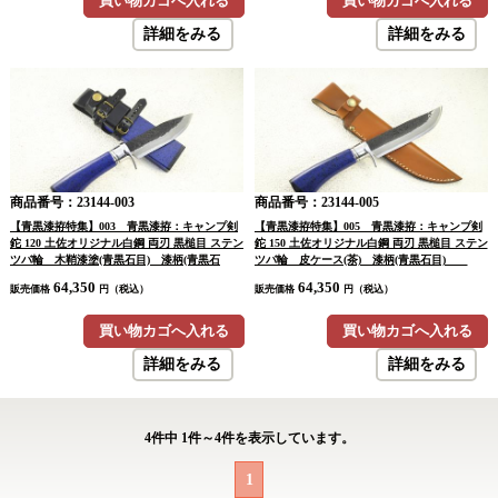
買い物カゴへ入れる
買い物カゴへ入れる
詳細をみる
詳細をみる
商品番号：23144-003
商品番号：23144-005
【青黒漆拵特集】003 青黒漆拵：キャンプ剣
【青黒漆拵特集】005 青黒漆拵：キャンプ剣
鉈 120 土佐オリジナル白鋼 両刃 黒槌目 ステン
鉈 150 土佐オリジナル白鋼 両刃 黒槌目 ステン
ツバ輪 木鞘漆塗(青黒石目) 漆柄(青黒石
ツバ輪 皮ケース(茶) 漆柄(青黒石目)
目) 【晶之作】 【訳有/海外展示会展示
【晶之作】 【訳有/海外展示会展示品：傷
64,350
64,350
販売価格
円（税込）
販売価格
円（税込）
品：傷有 ノークレームノーリターン：承諾の
有 ノークレームノーリターン：承諾の上注
上注文】
文】
買い物カゴへ入れる
買い物カゴへ入れる
詳細をみる
詳細をみる
4
件中
1
件～
4
件を表示しています。
1