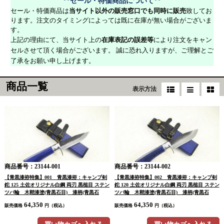
**セール・特価商品について**
セール・特価商品は
当サイト以外の販売窓口でも同時に販売
致してお
ります。注文のタイミングによっては既に在庫が無い場合がございま
す。
上記の理由にて、当サイト上の
在庫表記の誤差等
により注文をキャン
セルさせて頂く場合がございます。 誠に恐れ入りますが、ご理解とご
了承をお願い申し上げます。
商品一覧
表示方法
商品番号：23144-001
商品番号：23144-002
【青黒漆拵特集】001 青黒漆拵：キャンプ剣
【青黒漆拵特集】002 青黒漆拵：キャンプ剣
鉈 125 土佐オリジナル白鋼 両刃 黒槌目 ステン
鉈 120 土佐オリジナル白鋼 両刃 黒槌目 ステン
ツバ輪 木鞘漆塗(青黒石目) 漆柄(青黒石
ツバ輪 木鞘漆塗(青黒石目) 漆柄(青黒石
目) 【晶之作】 【訳有/海外展示会展示
目) 【晶之作】 【訳有/海外展示会展示
64,350
64,350
販売価格
円（税込）
販売価格
円（税込）
品：傷有 ノークレームノーリターン：承諾の
品：傷有 ノークレームノーリターン：承諾の
上注文】
上注文】