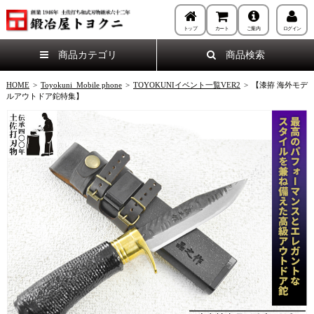
トップ
カート
ご案内
ログイン
商品カテゴリ
商品検索
HOME
>
Toyokuni_Mobile phone
>
TOYOKUNIイベント一覧VER2
>
【漆拵 海外モデ
ルアウトドア鉈特集】