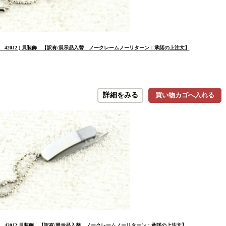
5 420J2 ) 貝装飾 【訳有/展示品入替 ノークレームノーリターン：承諾の上注文】
詳細をみる
買い物カゴへ入れる
15 420J2 貝装飾 【訳有/展示品入替 ノークレームノーリターン：承諾の上注文】