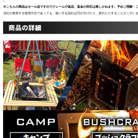
※こちらの商品はセール品ですのでクレームや返品、返金の対応は致しかねます。予めご理解・
当社が推奨する使用方法であっても、扱い方を誤れば刃が欠けたり、折れたりすることがございま