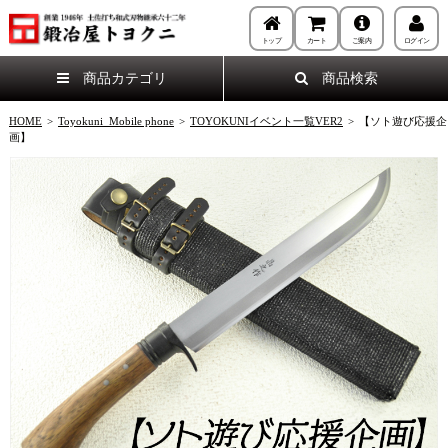
トップ
カート
ご案内
ログイン
商品カテゴリ
商品検索
HOME
>
Toyokuni_Mobile phone
>
TOYOKUNIイベント一覧VER2
>
【ソト遊び応援企
画】