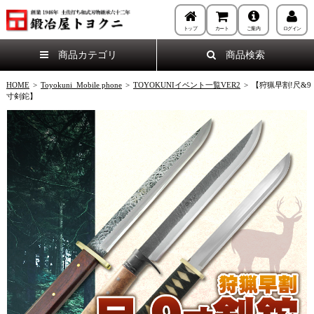
トップ
カート
ご案内
ログイン
商品カテゴリ
商品検索
HOME
>
Toyokuni_Mobile phone
>
TOYOKUNIイベント一覧VER2
>
【狩猟早割!尺&9
寸剣鉈】