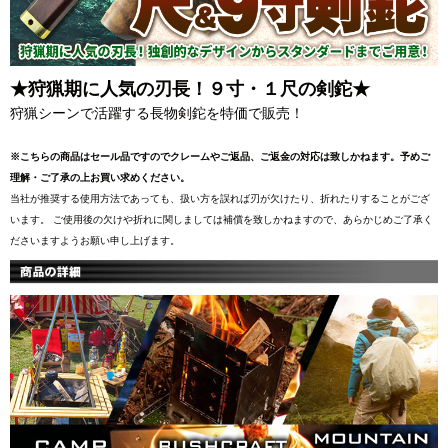
★狩猟期に人気の刃長！９寸・１尺の剣鉈★
狩猟シーンで活躍する長物剣鉈を特価で販売！
※こちらの商品はセール品ですのでクレームやご返品、ご返金の対応は致しかねます。予めご
理解・ご了承の上お買い求めください。
当社が推奨する使用方法であっても、扱い方を誤れば刃が欠けたり、折れたりすることがござ
います。 ご使用後の欠けや折れに関しましては補償を致しかねますので、あらかじめご了承く
ださいますようお願い申し上げます。