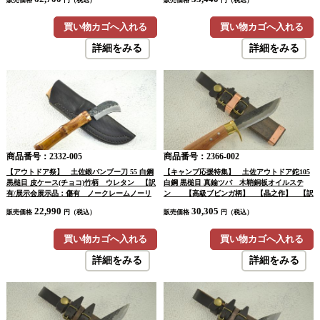
販売価格
円（税込）
販売価格
円（税込）
買い物カゴへ入れる
買い物カゴへ入れる
詳細をみる
詳細をみる
商品番号：2332-005
商品番号：2366-002
【アウトドア祭】 土佐鍛バンブー刀 55 白鋼
【キャンプ応援特集】 土佐アウトドア鉈105
黒槌目 皮ケース(チョコ)竹柄 ウレタン 【訳
白鋼 黒槌目 真鍮ツバ 木鞘銅板オイルステ
有/展示会展示品：傷有 ノークレームノーリ
ン 【高級ブビンガ柄】 【晶之作】 【訳
ターン：承諾の上注文】
有/海外展示会展示品：傷有 ノークレームノ
22,990
30,305
販売価格
円（税込）
販売価格
円（税込）
ーリターン：承諾の上注文】
買い物カゴへ入れる
買い物カゴへ入れる
詳細をみる
詳細をみる