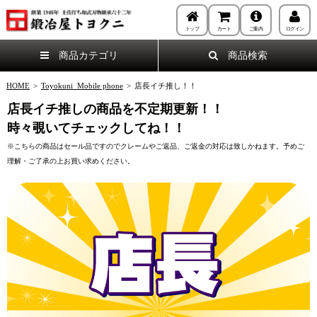
トップ
カート
ご案内
ログイン
商品カテゴリ
商品検索
HOME
>
Toyokuni_Mobile phone
>
店長イチ推し！！
店長イチ推しの商品を不定期更新！！
時々覗いてチェックしてね！！
※こちらの商品はセール品ですのでクレームやご返品、ご返金の対応は致しかねます。予めご
理解・ご了承の上お買い求めください。