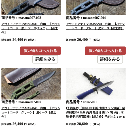
商品番号：masano007-003
商品番号：masano007-004
アウトドアナイフ:MASANO 白鋼 【パラシ
アウトドアナイフ:MASANO 白鋼 【パラシ
ュートコード 黒】 ケース(チョコ) 【晶之
ュートコード グレー】 皮ケース【晶之作】
作】
26,400
26,400
販売価格
円（税込）
販売価格
円（税込）
買い物カゴへ入れる
買い物カゴへ入れる
詳細をみる
詳細をみる
商品番号：masano007-005
商品番号：sblue-001
アウトドアナイフ:MASANO 白鋼 【パラシ
[予約販売]【侍BLUE剣鉈 青黒チラシ漆拵】副
ュートコード グリーン】 皮ケース【晶之
侍剣鉈120 白鋼 両刃 黒槌目 黒ツバ輪 (柄：木
作】
鞘/青艶消黒石目漆)【晶之作】予約注文：30-45
日
26,400
28,600
販売価格
円（税込）
販売価格
円（税込）