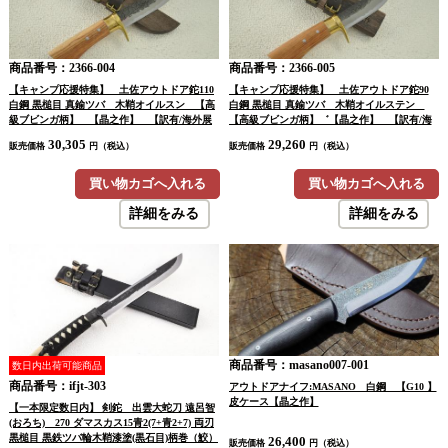
商品番号：2366-004
商品番号：2366-005
【キャンプ応援特集】 土佐アウトドア鉈110
【キャンプ応援特集】 土佐アウトドア鉈90
白鋼 黒槌目 真鍮ツバ 木鞘オイルスン 【高
白鋼 黒槌目 真鍮ツバ 木鞘オイルステン
級ブビンガ柄】 【晶之作】 【訳有/海外展
【高級ブビンガ柄】゛【晶之作】 【訳有/海
示会展示品：傷有 ノークレームノーリター
外展示会展示品：傷有 ノークレームノーリタ
30,305
29,260
販売価格
円（税込）
販売価格
円（税込）
ン：承諾の上注文】
ーン：承諾の上注文】
買い物カゴへ入れる
買い物カゴへ入れる
詳細をみる
詳細をみる
商品番号：masano007-001
数日内出荷可能商品
商品番号：ifjt-303
アウトドアナイフ:MASANO 白鋼 【G10 】
皮ケース【晶之作】
【一本限定数日内】 剣鉈 出雲大蛇刀 遠呂智
(おろち) 270 ダマスカス15青2(7+青2+7) 両刃
黒槌目 黒鉄ツバ輪木鞘漆塗(黒石目)柄巻（鮫）
26,400
販売価格
円（税込）