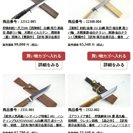
商品番号：22112-005
商品番号：22108-004
狩猟剣鉈一尺刀300【西陣柄】 白鋼 両刃 黒槌
【漆拵】剣鉈/金漆 255 白鋼 両刃 槌目磨 黒ツ
目 黒鉄ツバ輪 木鞘オイルステン 樫柄巻
バ輪 木鞘漆塗(金白チラシ) 柄漆(金白チラ
（藍）西陣入【豊国作】【訳有/展示会展示
シ)【豊國作】【訳有/展示会展示品：傷有 ノ
品：傷有 ノークレームノーリターン：承諾の
ークレームノーリターン：承諾の上注文】
99,000
65,340
販売価格
円（税込）
販売価格
円（税込）
上注文】
買い物カゴへ入れる
買い物カゴへ入れる
詳細をみる
詳細をみる
商品番号：2331-001
商品番号：2332-002
【欧米人気高級ハンティング特集】001 ハン
【アウトドア祭】 狩猟解体100 磨 黒丸輪
ティングKENTANA167 ル白鋼 両刃 皮ケース
胡桃鞘 ウレタン胡桃 【晶之作】 【訳有/
(茶) 胡桃 【訳有/海外展示会展示品：傷有
展示会展示品：傷有 ノークレームノーリター
ノークレームノーリターン：承諾の上注文】
ン：承諾の上注文】
62,700
33,440