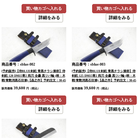
買い物カゴへ入れる
買い物カゴへ入れる
詳細をみる
詳細をみる
商品番号：sblue-002
商品番号：sblue-003
[予約販売]【侍BLUE剣鉈 青黒チラシ漆拵】侍
[予約販売]【侍BLUE剣鉈 青黒チラシ漆拵】侍
剣鉈 120 DM15青2 両刃 全曇 黒ツバ輪 (柄：木
剣鉈 125 DM15青2 両刃 全曇 黒ツバ輪 (柄：木
鞘/青艶消黒石目漆)【晶之作】予約注文：30-45
鞘/青艶消黒石目漆)【晶之作】予約注文：30-45
日
日
39,600
39,600
販売価格
円（税込）
販売価格
円（税込）
買い物カゴへ入れる
買い物カゴへ入れる
詳細をみる
詳細をみる