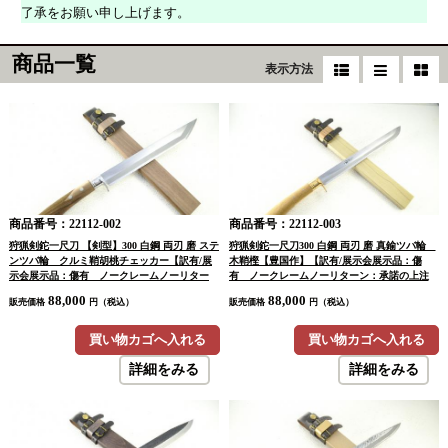
了承をお願い申し上げます。
商品一覧
表示方法
商品番号：22112-002
商品番号：22112-003
狩猟剣鉈一尺刀 【剣型】300 白鋼 両刃 磨 ステ
狩猟剣鉈一尺刀300 白鋼 両刃 磨 真鍮ツバ輪
ンツバ輪 クルミ鞘胡桃チェッカー【訳有/展
木鞘樫【豊国作】【訳有/展示会展示品：傷
示会展示品：傷有 ノークレームノーリター
有 ノークレームノーリターン：承諾の上注
ン：承諾の上注文】
文】
88,000
88,000
販売価格
円（税込）
販売価格
円（税込）
買い物カゴへ入れる
買い物カゴへ入れる
詳細をみる
詳細をみる