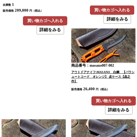
【晶之作】【ノークレームノーリターン：承諾
1
在庫数
の上注文】
買い物カゴへ入れる
209,000
販売価格
円（税込）
詳細をみる
買い物カゴへ入れる
詳細をみる
商品番号：masano007-002
アウトドアナイフ:MASANO 白鋼 【パラシ
ュートコード オレンジ】 皮ケース【晶之
作】
26,400
販売価格
円（税込）
買い物カゴへ入れる
詳細をみる