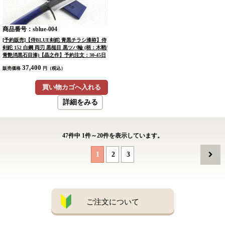
商品番号：sblue-004
[予約販売]【侍BLUE剣鉈 青黒チラシ漆拵】侍
剣鉈 152 白鋼 両刃 黒槌目 黒ツバ輪 (柄：木鞘/
青艶消黒石目漆)【晶之作】予約注文：30-45日
37,400
販売価格
円（税込）
買い物カゴへ入れる
詳細をみる
47
件中
1
件～
20
件を表示しています。
1
2
3
ご注文について