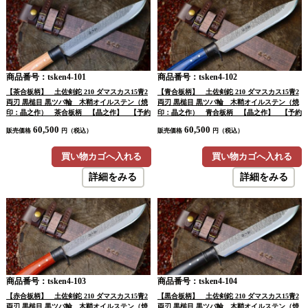
商品番号：tsken4-101
商品番号：tsken4-102
【茶合板柄】 土佐剣鉈 210 ダマスカス15青2
【青合板柄】 土佐剣鉈 210 ダマスカス15青2
両刃 黒槌目 黒ツバ輪 木鞘オイルステン（焼
両刃 黒槌目 黒ツバ輪 木鞘オイルステン（焼
印：晶之作） 茶合板柄 【晶之作】 【予約
印：晶之作） 青合板柄 【晶之作】 【予約
注文】
注文】
60,500
60,500
販売価格
円（税込）
販売価格
円（税込）
買い物カゴへ入れる
買い物カゴへ入れる
詳細をみる
詳細をみる
商品番号：tsken4-103
商品番号：tsken4-104
【赤合板柄】 土佐剣鉈 210 ダマスカス15青2
【黒合板柄】 土佐剣鉈 210 ダマスカス15青2
両刃 黒槌目 黒ツバ輪 木鞘オイルステン（焼
両刃 黒槌目 黒ツバ輪 木鞘オイルステン（焼