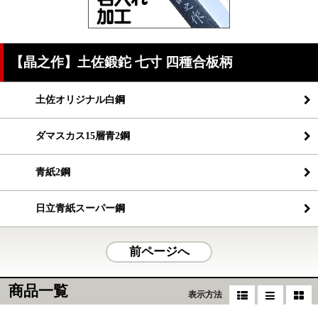
【晶之作】土佐鍛鉈 七寸 四種合板柄
土佐オリジナル白鋼
ダマスカス15層青2鋼
青紙2鋼
日立青紙スーパー鋼
前ページへ
商品一覧
表示方法