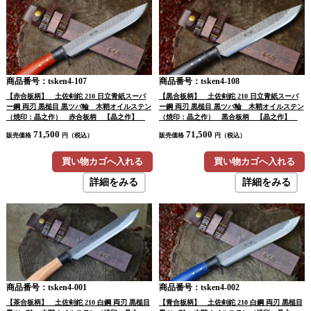
商品番号：tsken4-107
商品番号：tsken4-108
【赤合板柄】 土佐剣鉈 210 日立青紙スーパ
【黒合板柄】 土佐剣鉈 210 日立青紙スーパ
ー鋼 両刃 黒槌目 黒ツバ輪 木鞘オイルステン
ー鋼 両刃 黒槌目 黒ツバ輪 木鞘オイルステン
（焼印：晶之作） 赤合板柄 【晶之作】
（焼印：晶之作） 黒合板柄 【晶之作】
【予約注文】
【予約注文】
71,500
71,500
販売価格
円（税込）
販売価格
円（税込）
買い物カゴへ入れる
買い物カゴへ入れる
詳細をみる
詳細をみる
商品番号：tsken4-001
商品番号：tsken4-002
【茶合板柄】 土佐剣鉈 210 白鋼 両刃 黒槌目
【青合板柄】 土佐剣鉈 210 白鋼 両刃 黒槌目