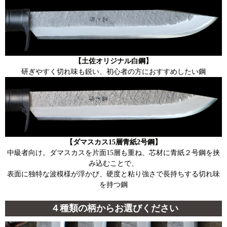
【土佐オリジナル白鋼】
研ぎやすく切れ味も鋭い、初心者の方におすすめしたい鋼
【ダマスカス15層青紙2号鋼】
中級者向け。ダマスカスを片面15層も重ね、芯材に青紙２号鋼を挟
み込むことで、
表面に独特な波模様が浮かび、硬度と粘り強さで長持ちする切れ味
を持つ鋼
４種類の柄からお選びください