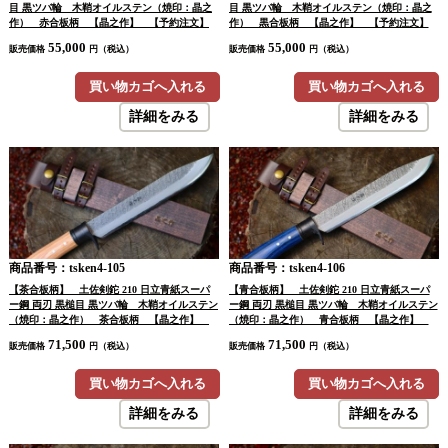
目 黒ツバ輪 木鞘オイルステン（焼印：晶之
目 黒ツバ輪 木鞘オイルステン（焼印：晶之
作） 赤合板柄 【晶之作】 【予約注文】
作） 黒合板柄 【晶之作】 【予約注文】
55,000
55,000
販売価格
円（税込）
販売価格
円（税込）
買い物カゴへ入れる
買い物カゴへ入れる
詳細をみる
詳細をみる
商品番号：tsken4-105
商品番号：tsken4-106
【茶合板柄】 土佐剣鉈 210 日立青紙スーパ
【青合板柄】 土佐剣鉈 210 日立青紙スーパ
ー鋼 両刃 黒槌目 黒ツバ輪 木鞘オイルステン
ー鋼 両刃 黒槌目 黒ツバ輪 木鞘オイルステン
（焼印：晶之作） 茶合板柄 【晶之作】
（焼印：晶之作） 青合板柄 【晶之作】
【予約注文】
【予約注文】
71,500
71,500
販売価格
円（税込）
販売価格
円（税込）
買い物カゴへ入れる
買い物カゴへ入れる
詳細をみる
詳細をみる