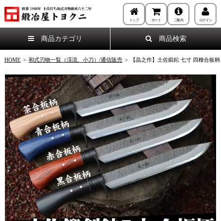
トップ
カート
ご案内
ログイン
商品カテゴリ
商品検索
HOME
>
和式刃物一覧（渓流、小刀）/通信販売
>
【晶之作】土佐鍛鉈 七寸 四種合板柄