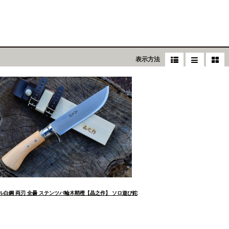
表示方法
ナル白鋼 両刃 全曇 ステンツバ輪木鞘樫【晶之作】 ソロ遊び鉈