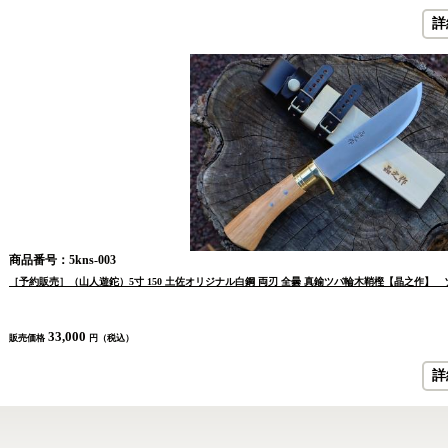
詳
商品番号：5kns-003
［予約販売］（山人遊鉈）5寸 150 土佐オリジナル白鋼 両刃 全曇 真鍮ツバ輪木鞘樫【晶之作】
33,000
販売価格
円（税込）
詳