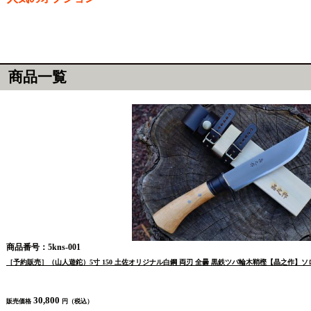
商品一覧
商品番号：5kns-001
［予約販売］（山人遊鉈）5寸 150 土佐オリジナル白鋼 両刃 全曇 黒鉄ツバ輪木鞘樫【晶之作】
30,800
販売価格
円（税込）