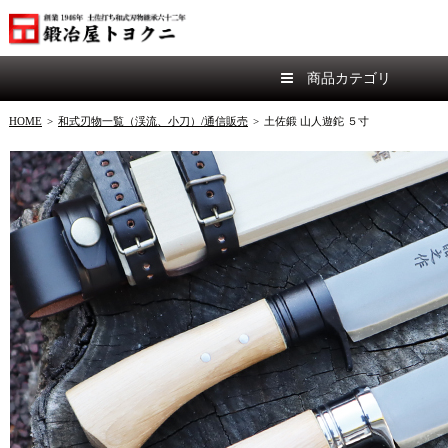
商品カテゴリ
HOME
>
和式刃物一覧（渓流、小刀）/通信販売
>
土佐鍛 山人遊鉈 ５寸