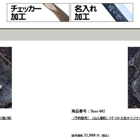
商品番号：5kns-002
ソロ遊び鉈
［予約販売］（山人遊鉈）5寸 150 土佐オリジ
31,900
販売価格
円（税込）