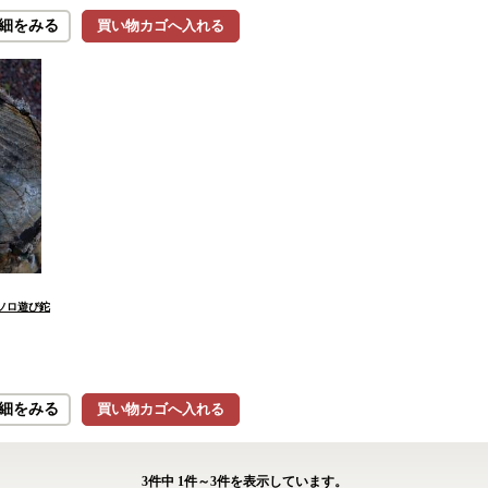
細をみる
買い物カゴへ入れる
 ソロ遊び鉈
細をみる
買い物カゴへ入れる
3
件中
1
件～
3
件を表示しています。