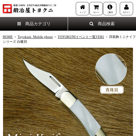
トップ
カート
ご案内
ログイン
商品カテゴリ
商品検索
HOME
>
Toyokuni_Mobile phone
>
TOYOKUNIイベント一覧VER1
>
貝装飾ミニナイフ
シリーズ 白蝶貝