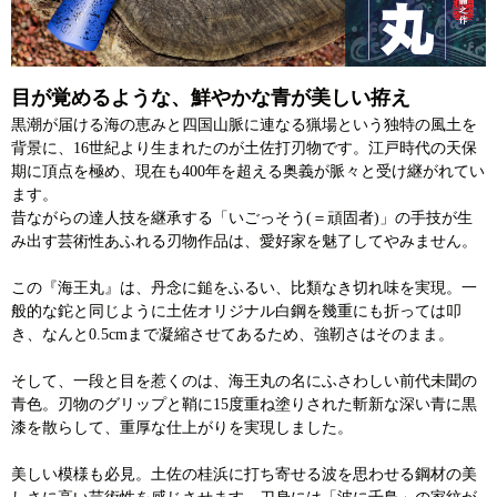
目が覚めるような、鮮やかな青が美しい拵え
黒潮が届ける海の恵みと四国山脈に連なる猟場という独特の風土を
背景に、16世紀より生まれたのが土佐打刃物です。江戸時代の天保
期に頂点を極め、現在も400年を超える奥義が脈々と受け継がれてい
ます。
昔ながらの達人技を継承する「いごっそう(＝頑固者)」の手技が生
み出す芸術性あふれる刃物作品は、愛好家を魅了してやみません。
この『海王丸』は、丹念に鎚をふるい、比類なき切れ味を実現。一
般的な鉈と同じように土佐オリジナル白鋼を幾重にも折っては叩
き、なんと0.5cmまで凝縮させてあるため、強靭さはそのまま。
そして、一段と目を惹くのは、海王丸の名にふさわしい前代未聞の
青色。刃物のグリップと鞘に15度重ね塗りされた斬新な深い青に黒
漆を散らして、重厚な仕上がりを実現しました。
美しい模様も必見。土佐の桂浜に打ち寄せる波を思わせる鋼材の美