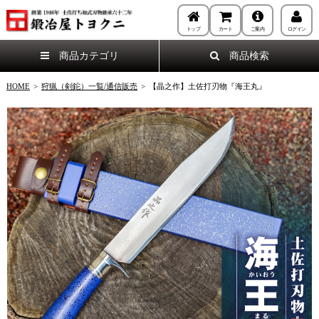
トップ
カート
ご案内
ログイン
商品カテゴリ
商品検索
HOME
>
狩猟（剣鉈）一覧/通信販売
>
【晶之作】土佐打刃物『海王丸』