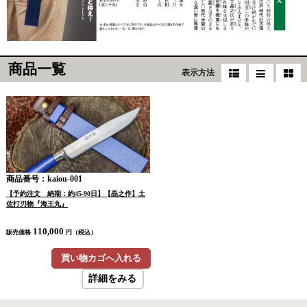
商品一覧
表示方法
商品番号：kaiou-001
【予約注文 納期：約45-90日】【晶之作】土
佐打刃物『海王丸』
110,000
販売価格
円（税込）
買い物カゴへ入れる
詳細をみる