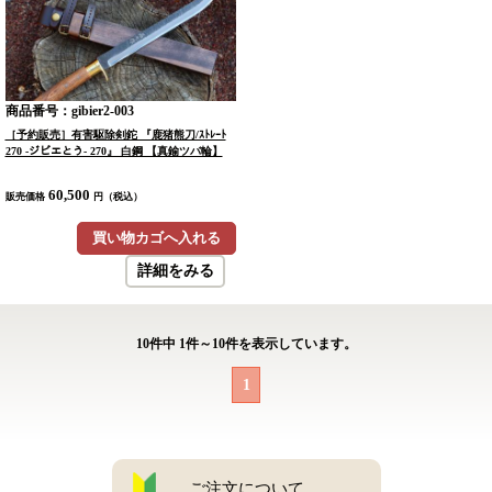
商品番号：gibier2-003
［予約販売］有害駆除剣鉈 『鹿猪熊刀/ｽﾄﾚｰﾄ
270 -ジビエとう- 270』 白鋼 【真鍮ツバ輪】
60,500
販売価格
円（税込）
買い物カゴへ入れる
詳細をみる
10
件中
1
件～
10
件を表示しています。
1
ご注文について