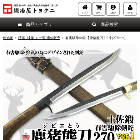
トップ
カート
ご案内
ログイン
商品カテゴリ
商品検索
HOME
>
狩猟（剣鉈）一覧/通信販売
>
有害駆除剣鉈【鹿猪熊刀】9寸(270mm)