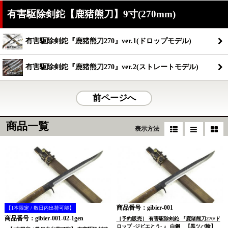
有害駆除剣鉈【鹿猪熊刀】9寸(270mm)
有害駆除剣鉈『鹿猪熊刀270』ver.1(ドロップモデル)
有害駆除剣鉈『鹿猪熊刀270』ver.2(ストレートモデル)
前ページへ
商品一覧
表示方法
商品番号：gibier-001
【1本限定 / 数日内出荷可能】
商品番号：gibier-001-02-1gen
［予約販売］ 有害駆除剣鉈 『鹿猪熊刀270/ド
ロップ -ジビエとう- 』 白鋼 【黒ツバ輪】