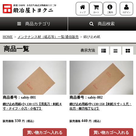
トップ
カート
ご案内
ログイン
商品カテゴリ
商品検索
HOME
>
メンテナンス材（砥石等）一覧/通信販売
>
錆び止め紙
商品一覧
表示方法
商品番号：sabiy-001
商品番号：sabiy-002
錆び止め用紙(小) 130×175【渓流刀・剣鉈４
錆び止め用紙(中) 130×350【剣鉈５寸～１尺・
寸・ナイフ・小刀・小包丁】
出刃・柳刃包丁など】
330
440
販売価格
円（税込）
販売価格
円（税込）
買い物カゴへ入れる
買い物カゴへ入れる