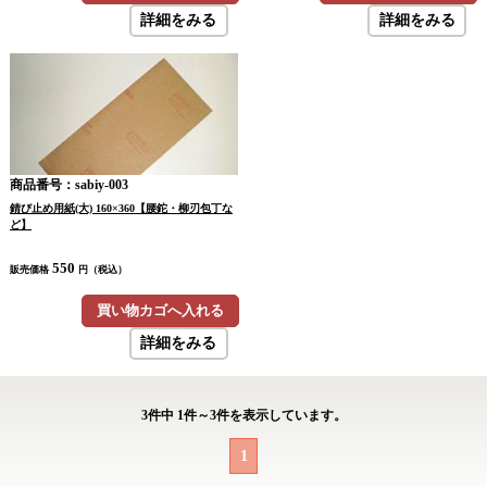
詳細をみる
詳細をみる
商品番号：sabiy-003
錆び止め用紙(大) 160×360【腰鉈・柳刃包丁な
ど】
550
販売価格
円（税込）
買い物カゴへ入れる
詳細をみる
3
件中
1
件～
3
件を表示しています。
1