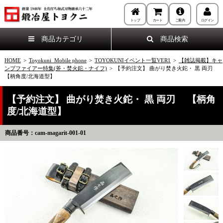
トップ
カート
ご案内
ログイン
商品カテゴリ
商品検索
HOME
>
Toyokuni_Mobile phone
>
TOYOKUNIイベント一覧VER1
>
【雑誌掲載】キャ
ンプファイアー特集(斧・焚火鉈・ナイフ)
>
【予約注文】 曲がり焚き火鉈・ 黒 両刃
【柄角度/北海道型】
【予約注文】 曲がり焚き火鉈・ 黒 両刃 【柄角
度/北海道型】
商品番号：cam-magarit-001-01