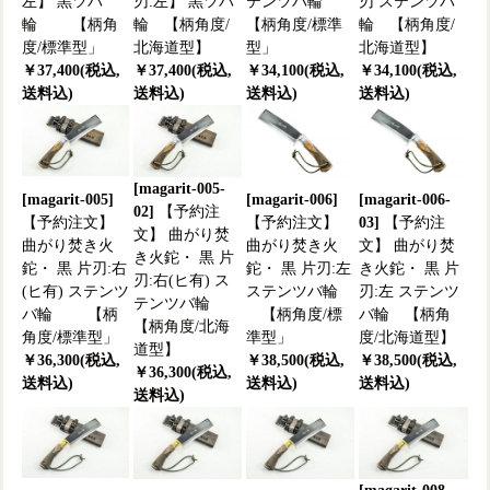
左】 黒ツバ
刃:左】 黒ツバ
テンツバ輪
刃 ステンツバ
輪 【柄角
輪 【柄角度/
【柄角度/標準
輪 【柄角度/
度/標準型」
北海道型】
型」
北海道型】
￥37,400(税込,
￥37,400(税込,
￥34,100(税込,
￥34,100(税込,
送料込)
送料込)
送料込)
送料込)
[magarit-005-
[magarit-005]
[magarit-006]
[magarit-006-
02]
【予約注
【予約注文】
【予約注文】
03]
【予約注
文】 曲がり焚
曲がり焚き火
曲がり焚き火
文】 曲がり焚
き火鉈・ 黒 片
鉈・ 黒 片刃:右
鉈・ 黒 片刃:左
き火鉈・ 黒 片
刃:右(ヒ有) ス
(ヒ有) ステンツ
ステンツバ輪
刃:左 ステンツ
テンツバ輪
バ輪 【柄
【柄角度/標
バ輪 【柄角
【柄角度/北海
角度/標準型」
準型」
度/北海道型】
道型】
￥36,300(税込,
￥38,500(税込,
￥38,500(税込,
￥36,300(税込,
送料込)
送料込)
送料込)
送料込)