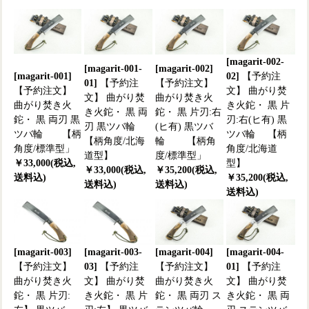
[magarit-002-
[magarit-001-
[magarit-002]
[magarit-001]
02]
【予約注
01]
【予約注
【予約注文】
【予約注文】
文】 曲がり焚
文】 曲がり焚
曲がり焚き火
曲がり焚き火
き火鉈・ 黒 片
き火鉈・ 黒 両
鉈・ 黒 片刃:右
鉈・ 黒 両刃 黒
刃:右(ヒ有) 黒
刃 黒ツバ輪
(ヒ有) 黒ツバ
ツバ輪 【柄
ツバ輪 【柄
【柄角度/北海
輪 【柄角
角度/標準型」
角度/北海道
道型】
度/標準型」
￥33,000(税込,
型】
￥33,000(税込,
￥35,200(税込,
送料込)
￥35,200(税込,
送料込)
送料込)
送料込)
[magarit-003]
[magarit-003-
[magarit-004]
[magarit-004-
【予約注文】
03]
【予約注
【予約注文】
01]
【予約注
曲がり焚き火
文】 曲がり焚
曲がり焚き火
文】 曲がり焚
鉈・ 黒 片刃:
き火鉈・ 黒 片
鉈・ 黒 両刃 ス
き火鉈・ 黒 両