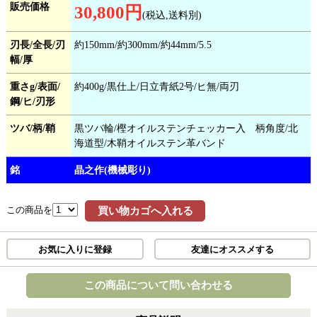
販売価格
30,800円
(税込,送料別)
刃長/全長/刃
約150mm/約300mm/約44mm/5.5
幅/厚
重さg/表面/
約400g/黒仕上/日立青紙2号/ヒ無/両刃
鋼/ヒ/刃形
ツバ/柄/鞘
黒ツバ輪/樫オイルステンチェッカー入 柄角度/北
海道型/木鞘オイルステン革バンド
銘
晶之作(機械彫り)
この商品を
買い物カゴへ入れる
お気に入りに登録
友達にオススメする
この商品について問い合わせる