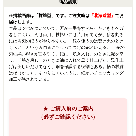
商品説明
※掲載画像は「標準型」です。ご注文時は
「北海道型」
でお
届けします。
本品はツバがついていて、万が一手をすべらせたときもケガ
をしにくい。刃は両刃。枝払いには片刃が向くが、薪を割る
には両刃のほうがやりやすい。「鉈を使うのは焚き火のとき
くらい」という入門者にもうってつけの鉈といえる。 鉈の
刃の黒い輝きが目を引く。鉈は「焼き入れ」のときに泥を塗
り、「焼き戻し」のときに油に入れて黒く仕上げた。黒仕上
げは美しいだけでなく、鋼を保護する役割もある。柄の材質
は樫（かし）。すべりにくいように、細かいチェッカリング
加工が施されている。
★ ご購入前のご案内
（必ずご確認ください）