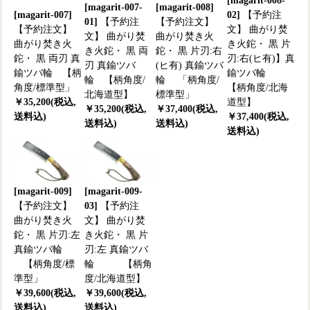
[magarit-008-
[magarit-007-
[magarit-008]
[magarit-007]
02]
【予約注
01]
【予約注
【予約注文】
【予約注文】
文】 曲がり焚
文】 曲がり焚
曲がり焚き火
曲がり焚き火
き火鉈・ 黒 片
き火鉈・ 黒 両
鉈・ 黒 片刃:右
鉈・ 黒 両刃 真
刃:右(ヒ有)】真
刃 真鍮ツバ
(ヒ有) 真鍮ツバ
鍮ツバ輪 【柄
鍮ツバ輪
輪 【柄角度/
輪 「柄角度/
角度/標準型」
【柄角度/北海
北海道型】
標準型」
￥35,200(税込,
道型】
￥35,200(税込,
￥37,400(税込,
送料込)
￥37,400(税込,
送料込)
送料込)
送料込)
[magarit-009]
[magarit-009-
【予約注文】
03]
【予約注
曲がり焚き火
文】 曲がり焚
鉈・ 黒 片刃:左
き火鉈・ 黒 片
真鍮ツバ輪
刃:左 真鍮ツバ
【柄角度/標
輪 【柄角
準型」
度/北海道型】
￥39,600(税込,
￥39,600(税込,
送料込)
送料込)