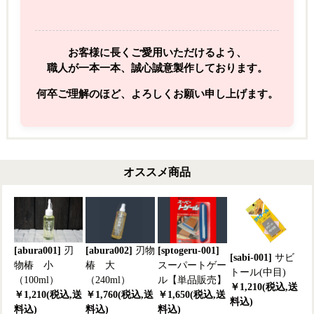
お客様に長くご愛用いただけるよう、
職人が一本一本、誠心誠意製作しております。
何卒ご理解のほど、よろしくお願い申し上げます。
オススメ商品
[abura001]
刃
[abura002]
刃物
[sptogeru-001]
[sabi-001]
サビ
物椿 小
椿 大
スーパートゲー
トール(中目)
（100ml）
（240ml）
ル【単品販売】
￥1,210(税込,送
￥1,210(税込,送
￥1,760(税込,送
￥1,650(税込,送
料込)
料込)
料込)
料込)