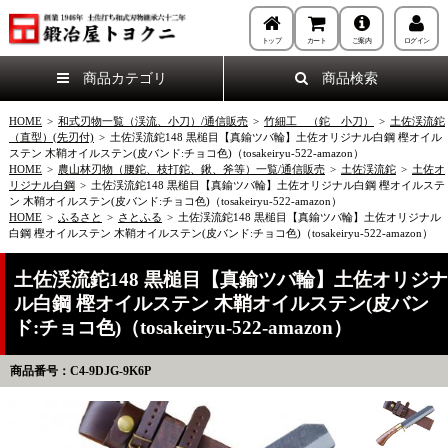
トップ
カート
ご案内
ログイン
商品カテゴリ
商品検索
HOME
>
和式刃物一覧（渓流、小刀）/通信販売
>
竹細工 （鉈 小刀）
>
土佐渓流鉈
（直型）(先刃付)
>
土佐渓流鉈148 黒槌目【真鍮ツバ輪】土佐オリジナル白鋼 樫オイル
ステン 木鞘オイルステン(皮バンド:チョコ色)（tosakeiryu-522-amazon）
HOME
>
農山林刃物（腰鉈、枝打鉈、鍬、斧等）一覧/通信販売
>
土佐渓流鉈
>
土佐オ
リジナル白鋼
>
土佐渓流鉈148 黒槌目【真鍮ツバ輪】土佐オリジナル白鋼 樫オイルステ
ン 木鞘オイルステン(皮バンド:チョコ色)（tosakeiryu-522-amazon）
HOME
>
ふるさと
>
さとふる
>
土佐渓流鉈148 黒槌目【真鍮ツバ輪】土佐オリジナル
白鋼 樫オイルステン 木鞘オイルステン(皮バンド:チョコ色)（tosakeiryu-522-amazon）
土佐渓流鉈148 黒槌目【真鍮ツバ輪】土佐オリジナ
ル白鋼 樫オイルステン 木鞘オイルステン(皮バン
ド:チョコ色)（tosakeiryu-522-amazon）
商品番号：C4-9DJG-9K6P