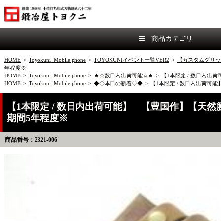
商品カテゴリ
HOME
>
Toyokuni_Mobile phone
>
TOYOKUNIイベント一覧VER2
>
【カスタムグリッ
年程度※
HOME
>
Toyokuni_Mobile phone
>
★☆数日内出荷可能☆★
>
【1本限定 / 数日内出
HOME
>
Toyokuni_Mobile phone
>
◆◇本日の新着◇◆
>
【1本限定 / 数日内出荷可能
【1本限定 / 数日内出荷可能】 【豊国作】【天然籐
期間5年程度※
商品番号：2321-006