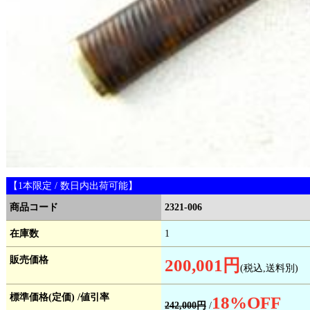
【1本限定 / 数日内出荷可能】
商品コード
2321-006
在庫数
1
販売価格
200,001円
(税込,送料別)
標準価格(定価) /値引率
18
%OFF
242,000円
/