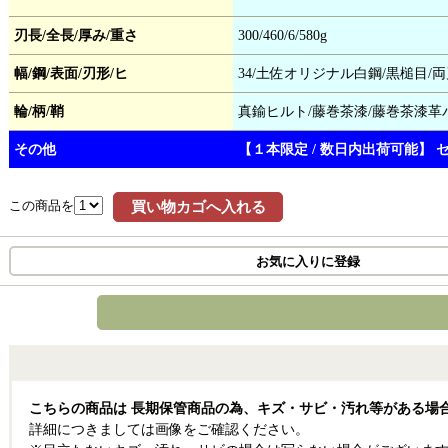
刃長/全長/厚み/重さ
300/460/6/580g
幅/鋼/表面/刃形/ヒ
34/土佐オリジナル白鋼/黒槌目/両
輪/柄/鞘
真鍮ヒルト/藤巻茶漆/藤巻茶漆革
その他
【１本限定 / 数日内出荷可能
この商品を
買い物カゴへ入れる
お気に入りに登録
こちらの商品は 長期保管商品の為、キズ・サビ・汚れ等がある場
詳細につきましては画像をご確認ください。