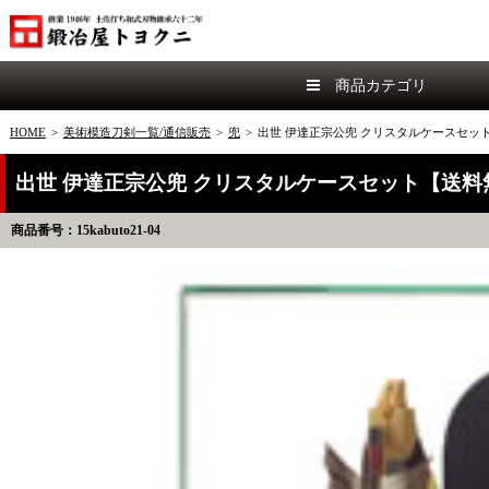
商品カテゴリ
HOME
>
美術模造刀剣一覧/通信販売
>
兜
>
出世 伊達正宗公兜 クリスタルケースセッ
出世 伊達正宗公兜 クリスタルケースセット【送料
商品番号：15kabuto21-04