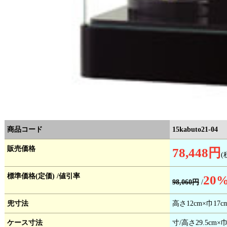
商品コード
15kabuto21-04
販売価格
78,448円
(
標準価格(定価) /値引率
20
%
98,060円
/
兜寸法
高さ12cm×巾17c
ケース寸法
寸/高さ29.5cm×巾