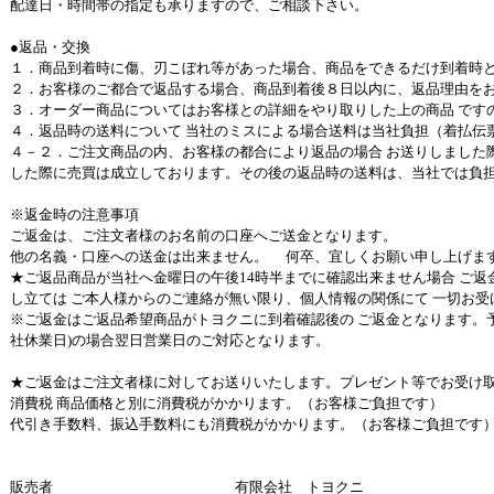
配達日・時間帯の指定も承りますので、ご相談下さい。
●返品・交換
１．商品到着時に傷、刃こぼれ等があった場合、商品をできるだけ到着時
２．お客様のご都合で返品する場合、商品到着後８日以内に、返品理由を
３．オーダー商品についてはお客様との詳細をやり取りした上の商品 です
４．返品時の送料について 当社のミスによる場合送料は当社負担（着払伝
４－２．ご注文商品の内、お客様の都合により返品の場合 お送りしました
した際に売買は成立しております。その後の返品時の送料は、当社では負
※返金時の注意事項
ご返金は、ご注文者様のお名前の口座へご送金となります。
他の名義・口座への送金は出来ません。 何卒、宜しくお願い申し上げま
★ご返品商品が当社へ金曜日の午後14時半までに確認出来ません場合 ご
し立ては ご本人様からのご連絡が無い限り、個人情報の関係にて 一切お受
※ご返金はご返品希望商品がトヨクニに到着確認後の ご返金となります。予
社休業日)の場合翌日営業日のご対応となります。
★ご返金はご注文者様に対してお送りいたします。プレゼント等でお受け
消費税 商品価格と別に消費税がかかります。（お客様ご負担です）
代引き手数料、振込手数料にも消費税がかかります。（お客様ご負担です
販売者
有限会社 トヨクニ