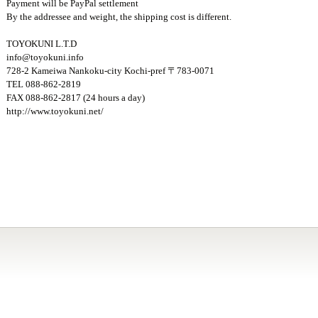
Payment will be PayPal settlement
By the addressee and weight, the shipping cost is different.
TOYOKUNI L.T.D
info@toyokuni.info
728-2 Kameiwa Nankoku-city Kochi-pref 〒783-0071
TEL 088-862-2819
FAX 088-862-2817 (24 hours a day)
http://www.toyokuni.net/