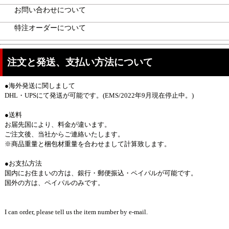
お問い合わせについて
特注オーダーについて
注文と発送、支払い方法について
●海外発送に関しまして
DHL・UPSにて発送が可能です。(EMS/2022年9月現在停止中。)
●送料
お届先国により、料金が違います。
ご注文後、当社からご連絡いたします。
※商品重量と梱包材重量を合わせまして計算致します。
●お支払方法
国内にお住まいの方は、銀行・郵便振込・ペイパルが可能です。
国外の方は、ペイパルのみです。
I can order, please tell us the item number by e-mail.