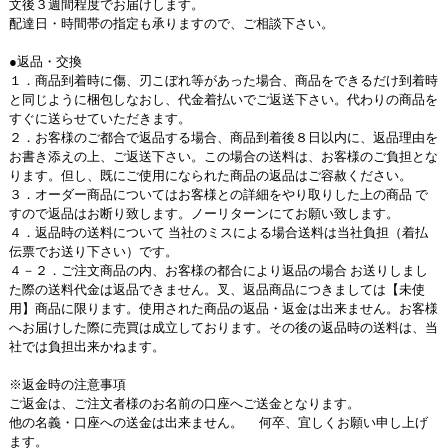
文後３週間程度でお届けします。
配達日・時間帯の指定も承りますので、ご相談下さい。
●返品・交換
１．商品到着時に傷、刃こぼれ等があった場合、商品をできるだけ到着時
と同じように梱包しなおし、代金着払いでご返送下さい。代わりの商品を
すぐに送らせていただきます。
２．お客様のご都合で返品する場合、商品到着後８日以内に、返品理由を
お書き添えの上、ご返送下さい。この場合の送料は、お客様のご負担とな
ります。但し、既にご使用になられた商品の返品はご容赦ください。
３．オーダー商品についてはお客様との詳細をやり取りした上の商品 で
すので返品はお断り致します。ノーリターンにてお願い致します。
４．返品時の送料について 当社のミスによる場合送料は当社負担（着払
伝票でお送り下さい）です。
４－２．ご注文商品の内、お客様の都合により返品の場合 お送りしまし
た際の送料代金は返品できません。叉、返品商品につきましては【未使
用】商品に限ります。使用された商品の返品・返金は出来ません。お客様
へお届けした際に売買は成立しております。その後の返品時の送料は、当
社では負担出来かねます。
※返金時の注意事項
ご返金は、ご注文者様のお名前の口座へご送金となります。
他の名義・口座への送金は出来ません。 何卒、宜しくお願い申し上げ
ます。