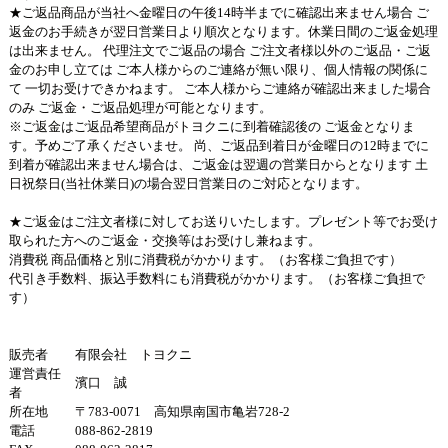
★ご返品商品が当社へ金曜日の午後14時半までに確認出来ません場合 ご
返金のお手続きが翌日営業日より順次となります。休業日間のご返金処理
は出来ません。 代理注文でご返品の場合 ご注文者様以外のご返品・ご返
金のお申し立ては ご本人様からのご連絡が無い限り、個人情報の関係に
て 一切お受けできかねます。 ご本人様からご連絡が確認出来ました場合
のみ ご返金・ご返品処理が可能となります。
※ご返金はご返品希望商品がトヨクニに到着確認後の ご返金となりま
す。予めご了承くださいませ。 尚、ご返品到着日が金曜日の12時までに
到着が確認出来ません場合は、ご返金は翌週の営業日からとなります 土
日祝祭日(当社休業日)の場合翌日営業日のご対応となります。
★ご返金はご注文者様に対してお送りいたします。プレゼント等でお受け
取られた方へのご返金・交換等はお受けし兼ねます。
消費税 商品価格と別に消費税がかかります。（お客様ご負担です）
代引き手数料、振込手数料にも消費税がかかります。（お客様ご負担で
す）
販売者
有限会社 トヨクニ
運営責任
濱口 誠
者
所在地
〒783-0071 高知県南国市亀岩728-2
電話
088-862-2819