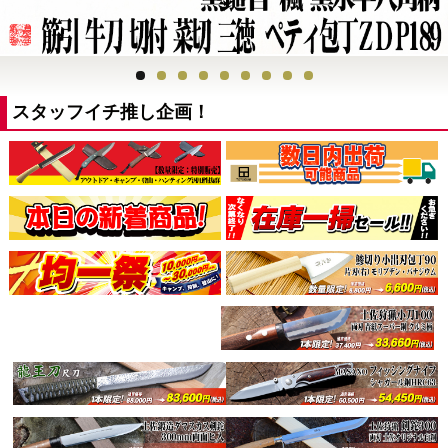
スタッフイチ推し企画！