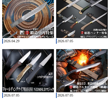
2026.04.29
2026.07.05
2026.07.05
2026.07.05