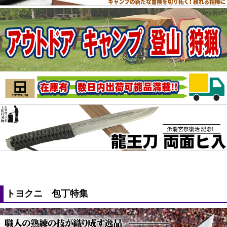
トヨクニ 包丁特集