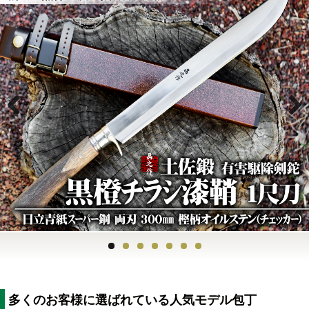
Previous
Next
多くのお客様に選ばれている人気モデル包丁