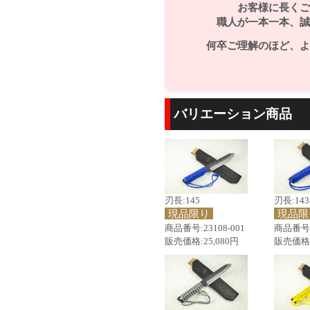
お客様に長くご
職人が一本一本、誠
何卒ご理解のほど、よ
バリエーション商品
刃長:145
刃長:143
現品限り
現品限
商品番号:23108-001
商品番号:2
販売価格:25,080円
販売価格: