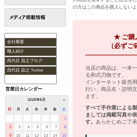
の方はこの商品を購入しないよ
★ ご
会社概要
（必ずご
職人紹介
四代目 昌之ブログ
当店の商品は、一本
四代目 晶之 Twitter
る和式刃物です。
インターネット販売
営業日カレンダー
行い、商品名・説明
ます。
すべて手作業による
ましては掲載写真や
す。
あらかじめご了