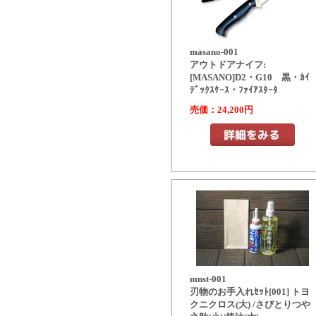
masano-001
アウトドアナイフ:
[MASANO]D2・G10 黒・ｶｲ
ﾃﾞｯｸｽｹｰｽ・ﾌｧｲｱｽﾀｰﾀ
売価：24,200円
mnst-001
刃物のお手入れｾｯﾄ[001] トヨ
クニクロス(大) /さびとりつや