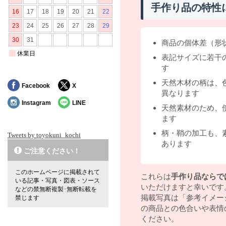
手作り品の特性
商品の個体差（形
表記サイズに若干
す
天然木材の柄は、
Facebook
X
異なります
Instagram
LINE
天然素材のため、
ます
柄・鞘の加工も、
Tweets by toyokuni_kochi
あります
ご注意ください！
このホームページに掲載されて
これらは
手作り品ならで
いる記事・写真・図表・ソース
いただけますと幸いです
などの禁無断複製･無断転載を
掲載写真は「参考イメー
禁じます
の商品との色合いや表情
ください。