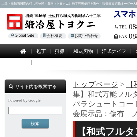
土佐・高知南国市の打ち刃物匠・豊国（トヨクニ）庖丁狩猟剣鉈を製作・販売高級刃物オーダー大歓迎！電話0
08
TEL
08
Global Site
会社概要
お問い合わせ
FAX
包丁
狩猟
和式刃物
洋式ナイフ
模造刀
トップページ
>
【
サイト内を検索する
集】和式万能フルタ
Powered by Google
パラシュートコード
会展示品：傷有 
【和式フルタ