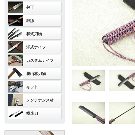
包丁
狩猟
和式刃物
洋式ナイフ
カスタムナイフ
農山林刃物
キット
メンテナンス材
模造刀