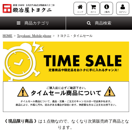
トップ
カート
ご案内
ログイン
商品カテゴリ
商品検索
HOME
>
Toyokuni_Mobile phone
>
トヨクニ・タイムセール
《 現品限り商品 》
は１点物なので、なくなり次第販売終了商品とな
ります。