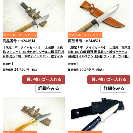
限定１本 タイムセール
限定１本 タイムセール
商品番号：ts24-0514
商品番号：ts24-0521
【限定１本 タイムセール】 土佐鍛 豆剣
【限定１本 タイムセール】 土佐鍛 古式造
鉈(ストレート) 80 土佐オリジナル白鋼 両刃 槌
剣鉈 180 白鋼 両刃 磨 黒鉄ツバ輪皮ケケース
目磨 黒ツバ輪 木鞘オイルステン 樫オイル
(茶)樫オイルステン【訳有/ブレード、ツバ傷】
ステン【晶之作】【訳有/展示会展示品：傷
【ノークレーム・ノーリターン】【本条件を承
1
1
在庫数
在庫数
有 ノークレームノーリターン：承諾の上注
諾の上購入】
24,750
35,640
文】
販売価格
円（税込）
販売価格
円（税込）
買い物カゴへ入れる
買い物カゴへ入れる
詳細をみる
詳細をみる