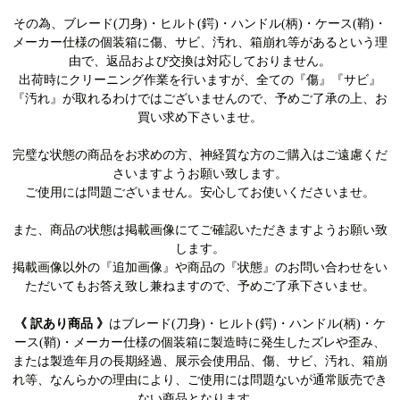
その為、ブレード(刀身)・ヒルト(鍔)・ハンドル(柄)・ケース(鞘)・
メーカー仕様の個装箱に傷、サビ、汚れ、箱崩れ等があるという理
由で、返品および交換は対応しておりません。
出荷時にクリーニング作業を行いますが、全ての『傷』『サビ』
『汚れ』が取れるわけではございませんので、予めご了承の上、お
買い求め下さいませ。
完璧な状態の商品をお求めの方、神経質な方のご購入はご遠慮くだ
さいますようお願い致します。
ご使用には問題ございません。安心してお使いくださいませ。
また、商品の状態は掲載画像にてご確認いただきますようお願い致
します。
掲載画像以外の『追加画像』や商品の『状態』のお問い合わせをい
ただいてもお答え致し兼ねますので、予めご了承下さいませ。
《 訳あり商品 》
はブレード(刀身)・ヒルト(鍔)・ハンドル(柄)・ケ
ース(鞘)・メーカー仕様の個装箱に製造時に発生したズレや歪み、
または製造年月の長期経過、展示会使用品、傷、サビ、汚れ、箱崩
れ等、なんらかの理由により、ご使用には問題ないが通常販売でき
ない商品となります。