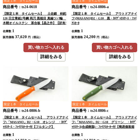
限定１本 タイムセール
限定１本 タイムセール
商品番号：ts24-0618
商品番号：ts24-0806-a
【限定１本 タイムセール】 土佐鍛 剣鉈
【限定１本 タイムセール】 アウトドアナイ
120 日立青紙2号鋼 両刃 黒槌目 真鍮ツバ輪
フ:[MASANO]D2・G10 黒・ｶｲﾃﾞｯｸｽｹｰｽ・ﾌｧｲ
木鞘オイルステン 茶合板【晶之作】【訳有/
ｱｽﾀｰﾀ
展示会展示品：傷有 ノークレームノーリター
1
1
在庫数
在庫数
ン：承諾の上注文】
37,620
24,200
販売価格
円（税込）
販売価格
円（税込）
買い物カゴへ入れる
買い物カゴへ入れる
詳細をみる
詳細をみる
限定１本 タイムセール
限定１本 タイムセール
商品番号：ts24-0806-b
商品番号：ts24-0806-c
【限定１本 タイムセール】 アウトドアナイ
【限定１本 タイムセール】 アウトドアナイ
フ:「MASANO」D2・G10 オレンジ ・ｶｲﾃﾞ
フ:「MASANO」D2・G10 グリーン ・ｶｲﾃﾞ
ｯｸｽｹｰｽ・ﾌｧｲｱｽﾀｰﾀｰ付【フルタング】
ｯｸｽｹｰｽ(合成樹脂)・ﾌｧｲｱｽﾀｰﾀｰ付【簡易個装箱
付】【フルタング】
1
1
在庫数
在庫数