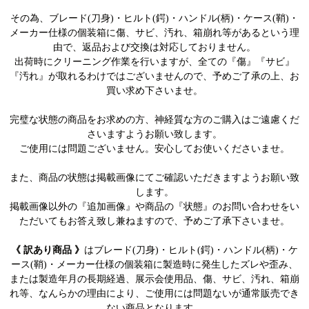
その為、ブレード(刀身)・ヒルト(鍔)・ハンドル(柄)・ケース(鞘)・
メーカー仕様の個装箱に傷、サビ、汚れ、箱崩れ等があるという理
由で、返品および交換は対応しておりません。
出荷時にクリーニング作業を行いますが、全ての『傷』『サビ』
『汚れ』が取れるわけではございませんので、予めご了承の上、お
買い求め下さいませ。
完璧な状態の商品をお求めの方、神経質な方のご購入はご遠慮くだ
さいますようお願い致します。
ご使用には問題ございません。安心してお使いくださいませ。
また、商品の状態は掲載画像にてご確認いただきますようお願い致
します。
掲載画像以外の『追加画像』や商品の『状態』のお問い合わせをい
ただいてもお答え致し兼ねますので、予めご了承下さいませ。
《 訳あり商品 》
はブレード(刀身)・ヒルト(鍔)・ハンドル(柄)・ケ
ース(鞘)・メーカー仕様の個装箱に製造時に発生したズレや歪み、
または製造年月の長期経過、展示会使用品、傷、サビ、汚れ、箱崩
れ等、なんらかの理由により、ご使用には問題ないが通常販売でき
ない商品となります。