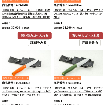
限定１本 タイムセール
限定１本 タイムセール
商品番号：ts24-0618
商品番号：ts24-0806-a
【限定１本 タイムセール】 土佐鍛 剣鉈
【限定１本 タイムセール】 アウトドアナイ
120 日立青紙2号鋼 両刃 黒槌目 真鍮ツバ輪
フ:[MASANO]D2・G10 黒・ｶｲﾃﾞｯｸｽｹｰｽ・ﾌｧｲ
木鞘オイルステン 茶合板【晶之作】【訳有/
ｱｽﾀｰﾀ
展示会展示品：傷有 ノークレームノーリター
1
1
在庫数
在庫数
ン：承諾の上注文】
37,620
24,200
販売価格
円（税込）
販売価格
円（税込）
買い物カゴへ入れる
買い物カゴへ入れる
詳細をみる
詳細をみる
限定１本 タイムセール
限定１本 タイムセール
商品番号：ts24-0806-b
商品番号：ts24-0806-c
【限定１本 タイムセール】 アウトドアナイ
【限定１本 タイムセール】 アウトドアナイ
フ:「MASANO」D2・G10 オレンジ ・ｶｲﾃﾞ
フ:「MASANO」D2・G10 グリーン ・ｶｲﾃﾞ
ｯｸｽｹｰｽ・ﾌｧｲｱｽﾀｰﾀｰ付【フルタング】
ｯｸｽｹｰｽ(合成樹脂)・ﾌｧｲｱｽﾀｰﾀｰ付【簡易個装箱
付】【フルタング】
1
1
在庫数
在庫数