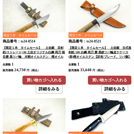
限定１本 タイムセール
限定１本 タイムセール
商品番号：ts24-0514
商品番号：ts24-0521
【限定１本 タイムセール】 土佐鍛 豆剣
【限定１本 タイムセール】 土佐鍛 古式造
鉈(ストレート) 80 土佐オリジナル白鋼 両刃 槌
剣鉈 180 白鋼 両刃 磨 黒鉄ツバ輪皮ケケース
目磨 黒ツバ輪 木鞘オイルステン 樫オイル
(茶)樫オイルステン【訳有/ブレード、ツバ傷】
ステン【晶之作】【訳有/展示会展示品：傷
【ノークレーム・ノーリターン】【本条件を承
1
1
在庫数
在庫数
有 ノークレームノーリターン：承諾の上注
諾の上購入】
24,750
35,640
文】
販売価格
円（税込）
販売価格
円（税込）
買い物カゴへ入れる
買い物カゴへ入れる
詳細をみる
詳細をみる