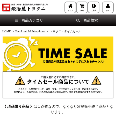
トップ
カート
ご案内
ログイン
商品カテゴリ
商品検索
HOME
>
Toyokuni_Mobile phone
>
トヨクニ・タイムセール
《 現品限り商品 》
は１点物なので、なくなり次第販売終了商品とな
ります。