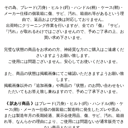
その為、ブレード(刀身)・ヒルト(鍔)・ハンドル(柄)・ケース(鞘)・
メーカー仕様の個装箱に傷、サビ、汚れ、箱崩れ等があるという理
由で、返品および交換は対応しておりません。
出荷時にクリーニング作業を行いますが、全ての『傷』『サビ』
『汚れ』が取れるわけではございませんので、予めご了承の上、お
買い求め下さいませ。
完璧な状態の商品をお求めの方、神経質な方のご購入はご遠慮くだ
さいますようお願い致します。
ご使用には問題ございません。安心してお使いくださいませ。
また、商品の状態は掲載画像にてご確認いただきますようお願い致
します。
掲載画像以外の『追加画像』や商品の『状態』のお問い合わせをい
ただいてもお答え致し兼ねますので、予めご了承下さいませ。
《 訳あり商品 》
はブレード(刀身)・ヒルト(鍔)・ハンドル(柄)・ケ
ース(鞘)・メーカー仕様の個装箱に製造時に発生したズレや歪み、
または製造年月の長期経過、展示会使用品、傷、サビ、汚れ、箱崩
れ等、なんらかの理由により、ご使用には問題ないが通常販売でき
ない商品となります。