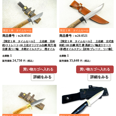
限定１本 タイムセール
限定１本 タイムセール
商品番号：ts24-0514
商品番号：ts24-0521
【限定１本 タイムセール】 土佐鍛 豆剣
【限定１本 タイムセール】 土佐鍛 古式造
鉈(ストレート) 80 土佐オリジナル白鋼 両刃 槌
剣鉈 180 白鋼 両刃 磨 黒鉄ツバ輪皮ケケース
目磨 黒ツバ輪 木鞘オイルステン 樫オイル
(茶)樫オイルステン【訳有/ブレード、ツバ傷】
ステン【晶之作】【訳有/展示会展示品：傷
【ノークレーム・ノーリターン】【本条件を承
1
1
在庫数
在庫数
有 ノークレームノーリターン：承諾の上注
諾の上購入】
24,750
35,640
文】
販売価格
円（税込）
販売価格
円（税込）
買い物カゴへ入れる
買い物カゴへ入れる
詳細をみる
詳細をみる