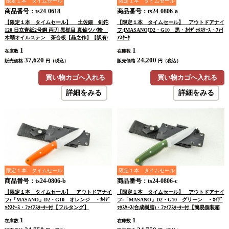
限定１本 タイムセール
限定１本 タイムセール
商品番号：ts24-0618
商品番号：ts24-0806-a
【限定１本 タイムセール】 土佐鍛 剣鉈
【限定１本 タイムセール】 アウトドアナイ
120 日立青紙2号鋼 両刃 黒槌目 真鍮ツバ輪
フ:[MASANO]D2・G10 黒・ｶｲﾃﾞｯｸｽｹｰｽ・ﾌｧｲ
木鞘オイルステン 茶合板【晶之作】【訳有/
ｱｽﾀｰﾀ
展示会展示品：傷有 ノークレームノーリター
1
1
在庫数
在庫数
ン：承諾の上注文】
37,620
24,200
販売価格
円（税込）
販売価格
円（税込）
買い物カゴへ入れる
買い物カゴへ入れる
詳細をみる
詳細をみる
限定１本 タイムセール
限定１本 タイムセール
商品番号：ts24-0806-b
商品番号：ts24-0806-c
【限定１本 タイムセール】 アウトドアナイ
【限定１本 タイムセール】 アウトドアナイ
フ:「MASANO」D2・G10 オレンジ ・ｶｲﾃﾞ
フ:「MASANO」D2・G10 グリーン ・ｶｲﾃﾞ
ｯｸｽｹｰｽ・ﾌｧｲｱｽﾀｰﾀｰ付【フルタング】
ｯｸｽｹｰｽ(合成樹脂)・ﾌｧｲｱｽﾀｰﾀｰ付【簡易個装箱
付】【フルタング】
1
1
在庫数
在庫数