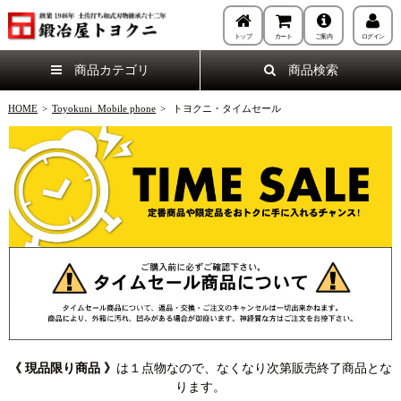
トップ
カート
ご案内
ログイン
商品カテゴリ
商品検索
HOME
>
Toyokuni_Mobile phone
>
トヨクニ・タイムセール
《 現品限り商品 》
は１点物なので、なくなり次第販売終了商品とな
ります。