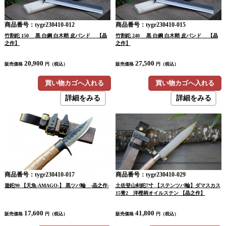
商品番号：tygr230410-012
商品番号：tygr230410-015
竹割鉈 150 黒 白鋼 白木鞘 皮バンド 【晶
竹割鉈 240 黒 白鋼 白木鞘 皮バンド 【晶
之作】
之作】
20,900
27,500
販売価格
円（税込）
販売価格
円（税込）
買い物カゴへ入れる
買い物カゴへ入れる
詳細をみる
詳細をみる
商品番号：tygr230410-017
商品番号：tygr230410-029
遊鉈90 【天魚-AMAGO-】 黒ツバ輪 -晶之作-
土佐登山剣鉈7寸 【ステンツバ輪】ダマスカス
15青2 洋樫柄オイルステン 【晶之作】
17,600
41,800
販売価格
円（税込）
販売価格
円（税込）