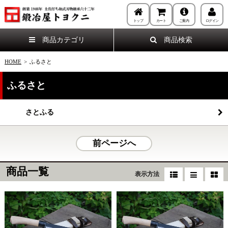
トップ
カート
ご案内
ログイン
商品カテゴリ
商品検索
HOME
>
ふるさと
ふるさと
さとふる
前ページへ
商品一覧
表示方法