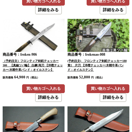
買い物カゴへ入れる
買い物カゴへ入れる
詳細をみる
詳細をみる
商品番号：froken-906
商品番号：frokenao-008
（予約注文）フロンティア剣鉈テェッカー
(予約注文) フロンティア剣鉈テェッカー180
300 【真鍮ツバ輪】 白鋼 両刃 【洋樫テェッ
青2 片刃 【洋樫テェッカー/木鞘牛革バン
カー/木鞘牛革バンド：オイルステン】
ド：オイルステン】
64,900
52,800
販売価格
円（税込）
販売価格
円（税込）
買い物カゴへ入れる
買い物カゴへ入れる
詳細をみる
詳細をみる