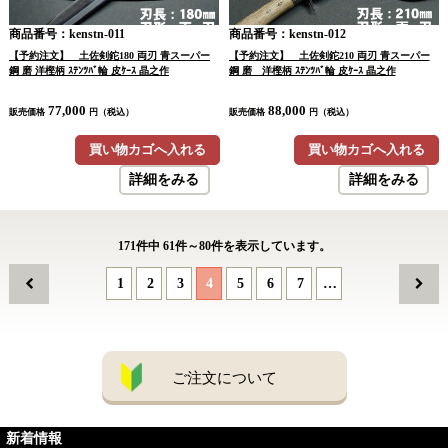
商品番号：kenstn-011
商品番号：kenstn-012
【予約注文】 土佐剣鉈180 両刃 青スーパー
【予約注文】 土佐剣鉈210 両刃 青スーパー
鋼 磨 洋樫柄 ｽﾃﾝﾂﾊﾞ輪 皮ｹｰｽ 晶之作
鋼 磨 洋樫柄 ｽﾃﾝﾂﾊﾞ輪 皮ｹｰｽ 晶之作
77,000
88,000
販売価格
円（税込）
販売価格
円（税込）
買い物カゴへ入れる
買い物カゴへ入れる
詳細をみる
詳細をみる
171
件中
61
件～
80
件を表示しています。
1
2
3
4
5
6
7
…
ご注文について
新着情報