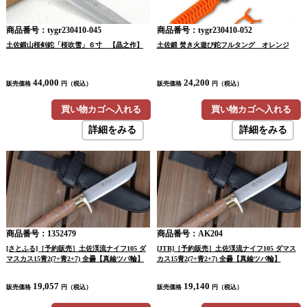
商品番号：tygr230410-045
商品番号：tygr230410-052
土佐鍛山桜剣鉈「桜吹雪」６寸 【晶之作】
土佐鍛 焚き火遊び鉈フルタング オレンジ
44,000
24,200
販売価格
円（税込）
販売価格
円（税込）
買い物カゴへ入れる
買い物カゴへ入れる
詳細をみる
詳細をみる
商品番号：1352479
商品番号：AK204
[さとふる]［予約販売］土佐渓流ナイフ105 ダ
[JTB]［予約販売］土佐渓流ナイフ105 ダマス
マスカス15青2(7+青2+7) 全曇【真鍮ツバ輪】
カス15青2(7+青2+7) 全曇【真鍮ツバ輪】
19,057
19,140
販売価格
円（税込）
販売価格
円（税込）