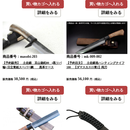
買い物カゴへ入れる
買い物カゴへ入れる
詳細をみる
詳細をみる
商品番号：masobi-203
商品番号：mk-009-002
【予約販売】 土佐鍛 豆山遊鉈80 (黒ツバ
【予約注文】 土佐鍛造ハンティングナイフ
輪) 日立青紙スーパー鋼 黒革ケース
180 【ダマスカス15青2】両刃
38,500
56,100
販売価格
円（税込）
販売価格
円（税込）
買い物カゴへ入れる
買い物カゴへ入れる
詳細をみる
詳細をみる