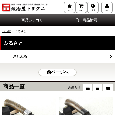
トップ
カート
ご案内
ログイン
商品カテゴリ
商品検索
HOME
>
ふるさと
ふるさと
さとふる
前ページへ
商品一覧
表示方法