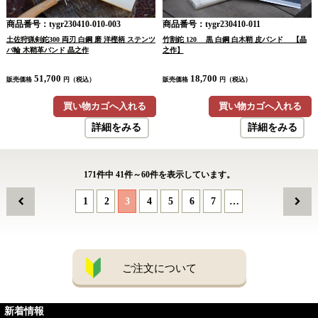
商品番号：tygr230410-010-003
商品番号：tygr230410-011
土佐狩猟剣鉈300 両刃 白鋼 磨 洋樫柄 ステンツ
竹割鉈 120 黒 白鋼 白木鞘 皮バンド 【晶
バ輪 木鞘革バンド 晶之作
之作】
51,700
18,700
販売価格
円（税込）
販売価格
円（税込）
買い物カゴへ入れる
買い物カゴへ入れる
詳細をみる
詳細をみる
171
件中
41
件～
60
件を表示しています。
1
2
3
4
5
6
7
…
ご注文について
新着情報