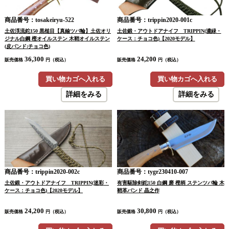
商品番号：tosakeiryu-522
商品番号：trippin2020-001c
土佐渓流鉈150 黒槌目【真鍮ツバ輪】土佐オリ
土佐鍛・アウトドアナイフ TRIPPIN(濃緑・
ジナル白鋼 樫オイルステン 木鞘オイルステン
ケース：チョコ色)【2020モデル】
(皮バンド:チョコ色)
36,300
24,200
販売価格
円（税込）
販売価格
円（税込）
買い物カゴへ入れる
買い物カゴへ入れる
詳細をみる
詳細をみる
商品番号：trippin2020-002c
商品番号：tygr230410-007
土佐鍛・アウトドアナイフ TRIPPIN(迷彩・
有害駆除剣鉈150 白鋼 磨 樫柄 ステンツバ輪 木
ケース：チョコ色)【2020モデル】
鞘革バンド 晶之作
24,200
30,800
販売価格
円（税込）
販売価格
円（税込）