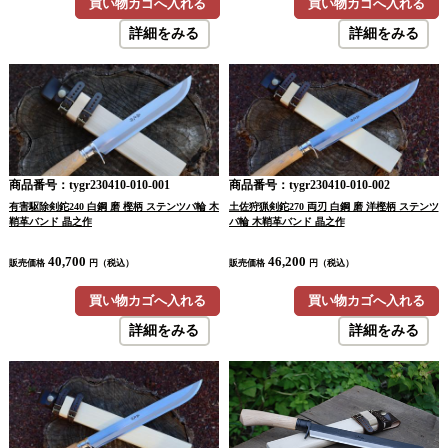
買い物カゴへ入れる
買い物カゴへ入れる
詳細をみる
詳細をみる
商品番号：tygr230410-010-001
商品番号：tygr230410-010-002
有害駆除剣鉈240 白鋼 磨 樫柄 ステンツバ輪 木
土佐狩猟剣鉈270 両刃 白鋼 磨 洋樫柄 ステンツ
鞘革バンド 晶之作
バ輪 木鞘革バンド 晶之作
40,700
46,200
販売価格
円（税込）
販売価格
円（税込）
買い物カゴへ入れる
買い物カゴへ入れる
詳細をみる
詳細をみる