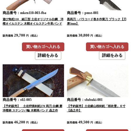
商品番号：mken110-003-fba
商品番号：pmst-001
遊び角鉈110 細工型 土佐オリジナル白鋼 洋
黒両刃・パラコード巻き作業刀 ブラック【刃
樫オイルステン 木鞘オイルステン牛革バンド
厚3mm】
29,700
30,800
販売価格
円（税込）
販売価格
円（税込）
買い物カゴへ入れる
買い物カゴへ入れる
詳細をみる
詳細をみる
商品番号：s02-005
商品番号：sfubuki-001
【予約販売】 土佐狩猟剣鉈270 両刃 白鋼 磨
【予約販売】土佐鍛山桜剣鉈「桜吹雪」６寸
洋樫柄 ステンツバ輪 木鞘革バンド 晶之作
【晶之作】
46,200
49,500
販売価格
円（税込）
販売価格
円（税込）