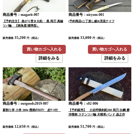
商品番号：magarit-007
商品番号：nicyom-001
【予約注文】 曲がり焚き火鉈・ 黒 両刃 真鍮
(予約商品)ニ丁差し鋸&渓流ナイフ
ツバ輪 【柄角度/標準型」
35,200
33,000
販売価格
円（税込）
販売価格
円（税込）
買い物カゴへ入れる
買い物カゴへ入れる
詳細をみる
詳細をみる
商品番号：outgoods2019-007
商品番号：s02-006
薪割り斧 小斧 300g 樫柄ｵｲﾙｽﾃﾝ 皮ｹｰｽ付
【予約販売】 土佐狩猟剣鉈300 両刃 白鋼 磨
洋樫柄 ステンツバ輪 木鞘革バンド 晶之作
12,650
51,700
販売価格
円（税込）
販売価格
円（税込）