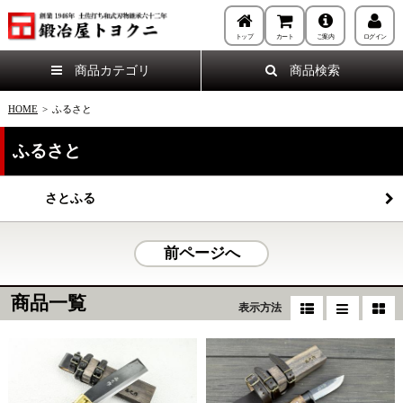
トップ
カート
ご案内
ログイン
商品カテゴリ
商品検索
HOME
>
ふるさと
ふるさと
さとふる
前ページへ
商品一覧
表示方法