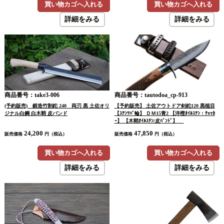
買い物カゴへ入れる
買い物カゴへ入れる
詳細をみる
詳細をみる
商品番号：take3-006
商品番号：tautodoa_cp-913
(予約販売) 鍛造竹割鉈 240 両刃 黒 土佐オリ
【予約販売】 土佐アウトドア剣鉈120 黒槌目
ジナル白鋼 白木鞘 皮バンド
【ｽﾃﾝﾂﾊﾞ輪】 ＤＭ15青2 【洋樫ｵｲﾙｽﾃﾝ：ﾃｪｯｶ
ｰ】 【木鞘ｵｲﾙｽﾃﾝ/皮ﾊﾞﾝﾄﾞ】
24,200
47,850
販売価格
円（税込）
販売価格
円（税込）
買い物カゴへ入れる
買い物カゴへ入れる
詳細をみる
詳細をみる