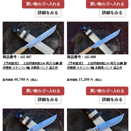
買い物カゴへ入れる
買い物カゴへ入れる
詳細をみる
詳細をみる
商品番号：s02-007
商品番号：s02-008
【予約販売】 土佐狩猟剣鉈240 両刃 白鋼 磨
【予約販売】 土佐狩猟剣鉈210 両刃 白鋼 磨
洋樫柄 ステンツバ輪 木鞘革バンド 晶之作
洋樫柄 ステンツバ輪 木鞘革バンド 晶之作
40,700
35,200
販売価格
円（税込）
販売価格
円（税込）
買い物カゴへ入れる
買い物カゴへ入れる
詳細をみる
詳細をみる