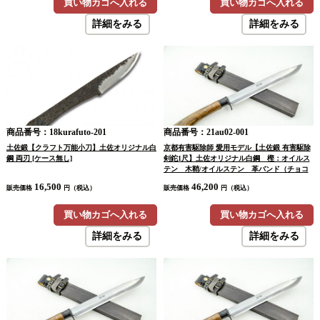
買い物カゴへ入れる
買い物カゴへ入れる
詳細をみる
詳細をみる
商品番号：18kurafuto-201
商品番号：21au02-001
土佐鍛【クラフト万能小刀】土佐オリジナル白
京都有害駆除師 愛用モデル【土佐鍛 有害駆除
鋼 両刃 [ケース無し]
剣鉈1尺】土佐オリジナル白鋼 樫：オイルス
テン 木鞘/オイルステン 革バンド（チョコ
色）
16,500
46,200
販売価格
円（税込）
販売価格
円（税込）
買い物カゴへ入れる
買い物カゴへ入れる
詳細をみる
詳細をみる