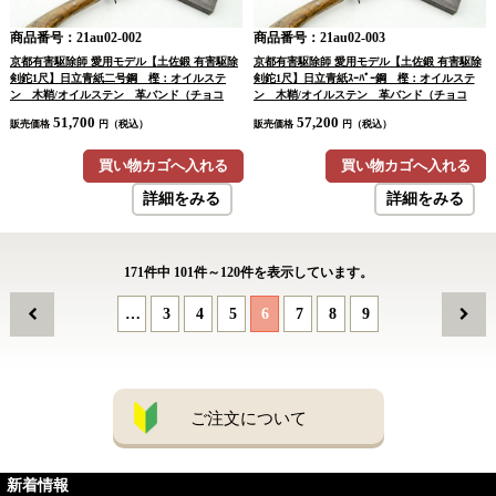
商品番号：21au02-002
商品番号：21au02-003
京都有害駆除師 愛用モデル【土佐鍛 有害駆除
京都有害駆除師 愛用モデル【土佐鍛 有害駆除
剣鉈1尺】日立青紙二号鋼 樫：オイルステ
剣鉈1尺】日立青紙ｽｰﾊﾟｰ鋼 樫：オイルステ
ン 木鞘/オイルステン 革バンド（チョコ
ン 木鞘/オイルステン 革バンド（チョコ
色）
色）
51,700
57,200
販売価格
円（税込）
販売価格
円（税込）
買い物カゴへ入れる
買い物カゴへ入れる
詳細をみる
詳細をみる
171
件中
101
件～
120
件を表示しています。
…
3
4
5
6
7
8
9
ご注文について
新着情報