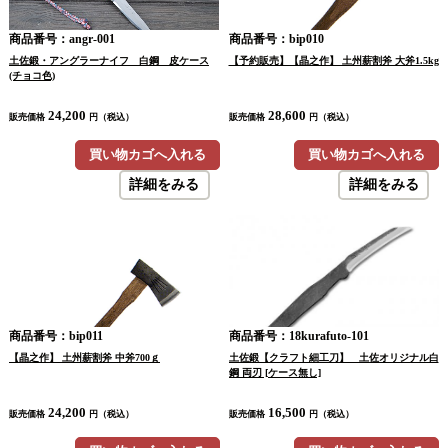
商品番号：angr-001
商品番号：bip010
土佐鍛・アングラーナイフ 白鋼 皮ケース
【予約販売】【晶之作】 土州薪割斧 大斧1.5kg
(チョコ色)
24,200
28,600
販売価格
円（税込）
販売価格
円（税込）
買い物カゴへ入れる
買い物カゴへ入れる
詳細をみる
詳細をみる
商品番号：bip011
商品番号：18kurafuto-101
【晶之作】 土州薪割斧 中斧700ｇ
土佐鍛【クラフト細工刀】 土佐オリジナル白
鋼 両刃 [ケース無し]
24,200
16,500
販売価格
円（税込）
販売価格
円（税込）