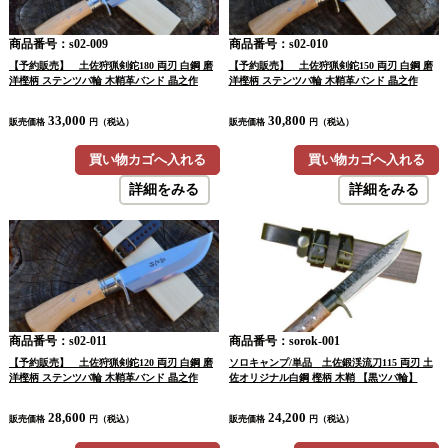
商品番号：s02-009
商品番号：s02-010
【予約販売】 土佐狩猟剣鉈180 両刃 白鋼 磨
【予約販売】 土佐狩猟剣鉈150 両刃 白鋼 磨
洋樫柄 ステンツバ輪 木鞘革バンド 晶之作
洋樫柄 ステンツバ輪 木鞘革バンド 晶之作
33,000
30,800
販売価格
円（税込）
販売価格
円（税込）
買い物カゴへ入れる
買い物カゴへ入れる
詳細をみる
詳細をみる
商品番号：s02-011
商品番号：sorok-001
【予約販売】 土佐狩猟剣鉈120 両刃 白鋼 磨
ソロキャンプ/単品 土佐鍛渓流刀115 両刃 土
洋樫柄 ステンツバ輪 木鞘革バンド 晶之作
佐オリジナル白鋼 樫柄 木鞘 【黒ツバ輪】
28,600
24,200
販売価格
円（税込）
販売価格
円（税込）