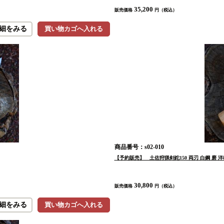
35,200
販売価格
円（税込）
細をみる
買い物カゴへ入れる
商品番号：s02-010
【予約販売】 土佐狩猟剣鉈150 両刃 白鋼 磨 
30,800
販売価格
円（税込）
細をみる
買い物カゴへ入れる