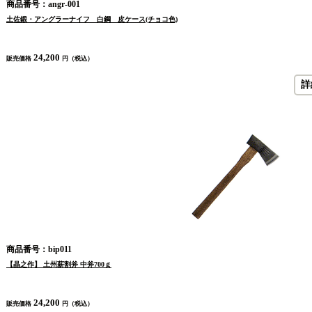
商品番号：angr-001
土佐鍛・アングラーナイフ 白鋼 皮ケース(チョコ色)
24,200
販売価格
円（税込）
詳
商品番号：bip011
【晶之作】 土州薪割斧 中斧700ｇ
24,200
販売価格
円（税込）