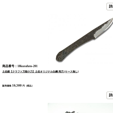
詳
商品番号：18kurafuto-201
土佐鍛【クラフト万能小刀】土佐オリジナル白鋼 両刃 [ケース無し]
16,500
販売価格
円（税込）
詳