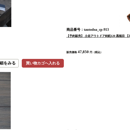
商品番号：tautodoa_cp-913
【予約販売】 土佐アウトドア剣鉈120 黒槌目 【ｽﾃﾝﾂﾊ
47,850
販売価格
円（税込）
細をみる
買い物カゴへ入れる