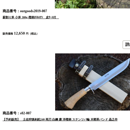
商品番号：outgoods2019-007
薪割り斧 小斧 300g 樫柄ｵｲﾙｽﾃﾝ 皮ｹｰｽ付
12,650
販売価格
円（税込）
詳
商品番号：s02-007
【予約販売】 土佐狩猟剣鉈240 両刃 白鋼 磨 洋樫柄 ステンツバ輪 木鞘革バンド 晶之作