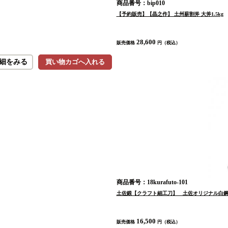
商品番号：bip010
【予約販売】【晶之作】 土州薪割斧 大斧1.5kg
28,600
販売価格
円（税込）
細をみる
買い物カゴへ入れる
商品番号：18kurafuto-101
土佐鍛【クラフト細工刀】 土佐オリジナル白鋼 
16,500
販売価格
円（税込）