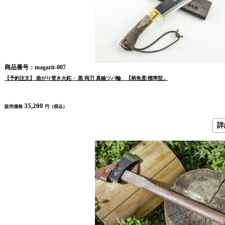
商品番号：magarit-007
【予約注文】 曲がり焚き火鉈・ 黒 両刃 真鍮ツバ輪 【柄角度/標準型」
35,200
販売価格
円（税込）
詳