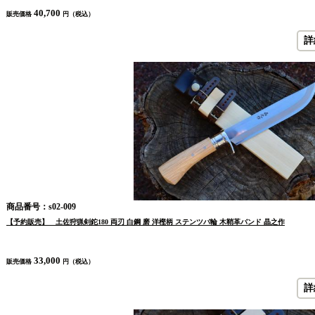
40,700
販売価格
円（税込）
詳
商品番号：s02-009
【予約販売】 土佐狩猟剣鉈180 両刃 白鋼 磨 洋樫柄 ステンツバ輪 木鞘革バンド 晶之作
33,000
販売価格
円（税込）
詳