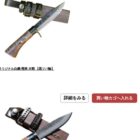
オリジナル白鋼 樫柄 木鞘 【黒ツバ輪】
詳細をみる
買い物カゴへ入れる