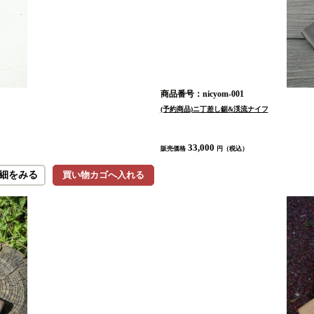
商品番号：nicyom-001
(予約商品)ニ丁差し鋸&渓流ナイフ
33,000
販売価格
円（税込）
細をみる
買い物カゴへ入れる