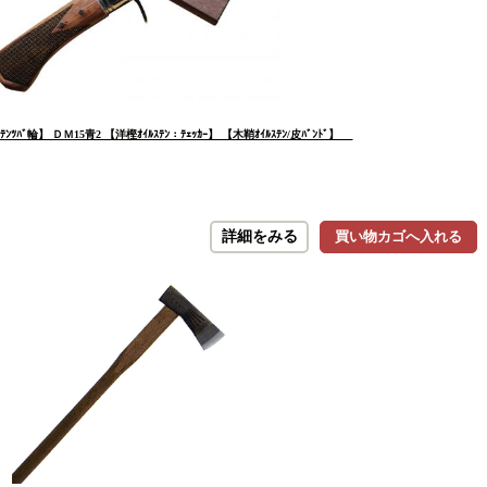
ﾞ輪】 ＤＭ15青2 【洋樫ｵｲﾙｽﾃﾝ：ﾃｪｯｶｰ】 【木鞘ｵｲﾙｽﾃﾝ/皮ﾊﾞﾝﾄﾞ】
詳細をみる
買い物カゴへ入れる