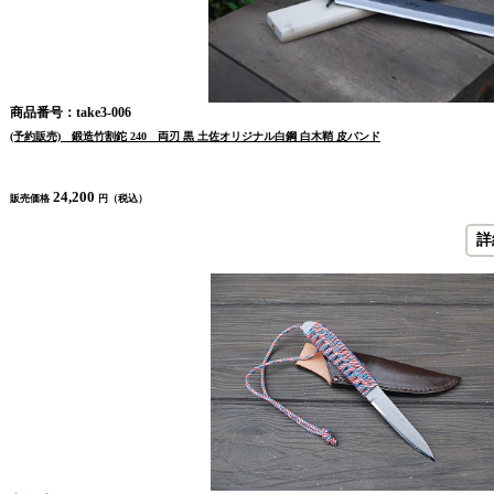
商品番号：take3-006
(予約販売) 鍛造竹割鉈 240 両刃 黒 土佐オリジナル白鋼 白木鞘 皮バンド
24,200
販売価格
円（税込）
詳