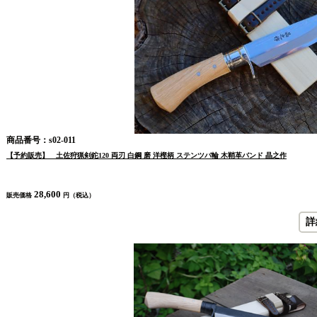
商品番号：s02-011
【予約販売】 土佐狩猟剣鉈120 両刃 白鋼 磨 洋樫柄 ステンツバ輪 木鞘革バンド 晶之作
28,600
販売価格
円（税込）
詳