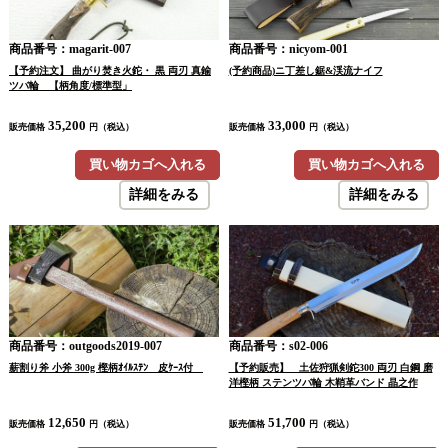
商品番号：magarit-007
商品番号：nicyom-001
【予約注文】 曲がり焚き火鉈・ 黒 両刃 真鍮
(予約商品)ニ丁差し鋸&渓流ナイフ
ツバ輪 【柄角度/標準型」
35,200
33,000
販売価格
円（税込）
販売価格
円（税込）
買い物カゴへ入れる
買い物カゴへ入れる
詳細をみる
詳細をみる
商品番号：outgoods2019-007
商品番号：s02-006
薪割り斧 小斧 300g 樫柄ｵｲﾙｽﾃﾝ 皮ｹｰｽ付
【予約販売】 土佐狩猟剣鉈300 両刃 白鋼 磨
洋樫柄 ステンツバ輪 木鞘革バンド 晶之作
12,650
51,700
販売価格
円（税込）
販売価格
円（税込）