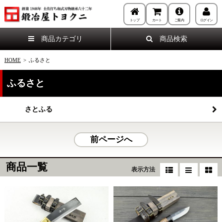
トップ
カート
ご案内
ログイン
商品カテゴリ
商品検索
HOME
>
ふるさと
ふるさと
さとふる
前ページへ
商品一覧
表示方法