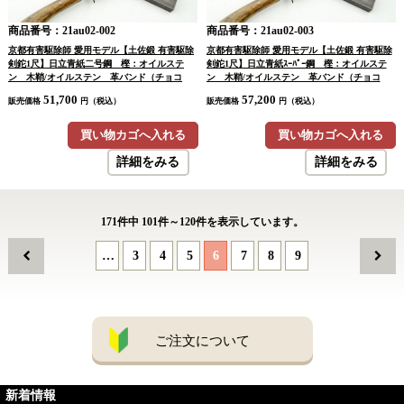
商品番号：21au02-002
商品番号：21au02-003
京都有害駆除師 愛用モデル【土佐鍛 有害駆除
京都有害駆除師 愛用モデル【土佐鍛 有害駆除
剣鉈1尺】日立青紙二号鋼 樫：オイルステ
剣鉈1尺】日立青紙ｽｰﾊﾟｰ鋼 樫：オイルステ
ン 木鞘/オイルステン 革バンド（チョコ
ン 木鞘/オイルステン 革バンド（チョコ
色）
色）
51,700
57,200
販売価格
円（税込）
販売価格
円（税込）
買い物カゴへ入れる
買い物カゴへ入れる
詳細をみる
詳細をみる
171
件中
101
件～
120
件を表示しています。
…
3
4
5
6
7
8
9
ご注文について
新着情報