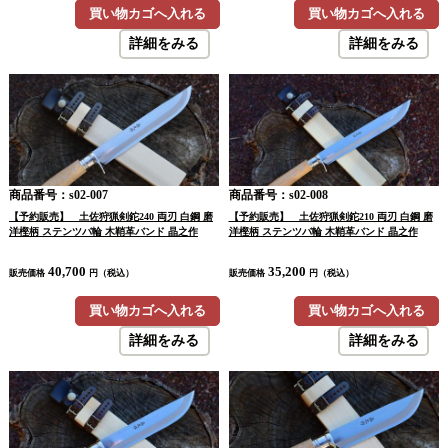
買い物カゴへ入れる
買い物カゴへ入れる
詳細をみる
詳細をみる
商品番号：s02-007
商品番号：s02-008
【予約販売】 土佐狩猟剣鉈240 両刃 白鋼 磨
【予約販売】 土佐狩猟剣鉈210 両刃 白鋼 磨
洋樫柄 ステンツバ輪 木鞘革バンド 晶之作
洋樫柄 ステンツバ輪 木鞘革バンド 晶之作
40,700
35,200
販売価格
円（税込）
販売価格
円（税込）
買い物カゴへ入れる
買い物カゴへ入れる
詳細をみる
詳細をみる