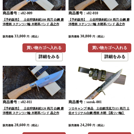
商品番号：s02-009
商品番号：s02-010
【予約販売】 土佐狩猟剣鉈180 両刃 白鋼 磨
【予約販売】 土佐狩猟剣鉈150 両刃 白鋼 磨
洋樫柄 ステンツバ輪 木鞘革バンド 晶之作
洋樫柄 ステンツバ輪 木鞘革バンド 晶之作
33,000
30,800
販売価格
円（税込）
販売価格
円（税込）
買い物カゴへ入れる
買い物カゴへ入れる
詳細をみる
詳細をみる
商品番号：s02-011
商品番号：sorok-001
【予約販売】 土佐狩猟剣鉈120 両刃 白鋼 磨
ソロキャンプ/単品 土佐鍛渓流刀115 両刃 土
洋樫柄 ステンツバ輪 木鞘革バンド 晶之作
佐オリジナル白鋼 樫柄 木鞘 【黒ツバ輪】
28,600
24,200
販売価格
円（税込）
販売価格
円（税込）