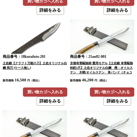
買い物カゴへ入れる
買い物カゴへ入れる
詳細をみる
詳細をみる
商品番号：18kurafuto-201
商品番号：21au02-001
土佐鍛【クラフト万能小刀】土佐オリジナル白
京都有害駆除師 愛用モデル【土佐鍛 有害駆除
鋼 両刃 [ケース無し]
剣鉈1尺】土佐オリジナル白鋼 樫：オイルス
テン 木鞘/オイルステン 革バンド（チョコ
色）
16,500
46,200
販売価格
円（税込）
販売価格
円（税込）
買い物カゴへ入れる
買い物カゴへ入れる
詳細をみる
詳細をみる