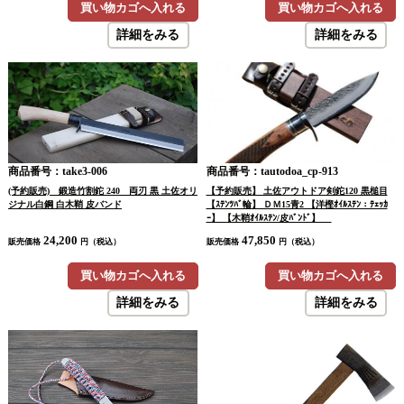
買い物カゴへ入れる
買い物カゴへ入れる
詳細をみる
詳細をみる
商品番号：take3-006
商品番号：tautodoa_cp-913
(予約販売) 鍛造竹割鉈 240 両刃 黒 土佐オリ
【予約販売】 土佐アウトドア剣鉈120 黒槌目
ジナル白鋼 白木鞘 皮バンド
【ｽﾃﾝﾂﾊﾞ輪】 ＤＭ15青2 【洋樫ｵｲﾙｽﾃﾝ：ﾃｪｯｶ
ｰ】 【木鞘ｵｲﾙｽﾃﾝ/皮ﾊﾞﾝﾄﾞ】
24,200
47,850
販売価格
円（税込）
販売価格
円（税込）
買い物カゴへ入れる
買い物カゴへ入れる
詳細をみる
詳細をみる