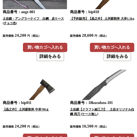
商品番号：angr-001
商品番号：bip010
土佐鍛・アングラーナイフ 白鋼 皮ケース
【予約販売】【晶之作】 土州薪割斧 大斧1.5kg
(チョコ色)
24,200
28,600
販売価格
円（税込）
販売価格
円（税込）
買い物カゴへ入れる
買い物カゴへ入れる
詳細をみる
詳細をみる
商品番号：bip011
商品番号：18kurafuto-101
【晶之作】 土州薪割斧 中斧700ｇ
土佐鍛【クラフト細工刀】 土佐オリジナル白
鋼 両刃 [ケース無し]
24,200
16,500
販売価格
円（税込）
販売価格
円（税込）